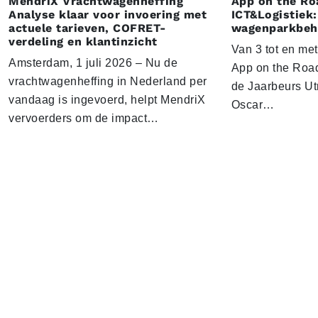
MendriX Vrachtwagenheffing
App on the Ro
Analyse klaar voor invoering met
ICT&Logistiek:
actuele tarieven, COFRET-
wagenparkbeh
verdeling en klantinzicht
Van 3 tot en me
Amsterdam, 1 juli 2026 – Nu de
App on the Road
vrachtwagenheffing in Nederland per
de Jaarbeurs Utr
vandaag is ingevoerd, helpt MendriX
Oscar…
vervoerders om de impact…