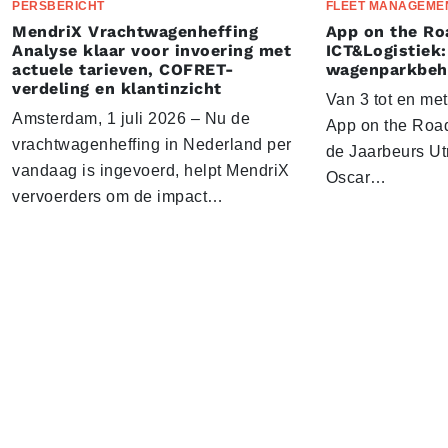
PERSBERICHT
FLEET MANAGEME
MendriX Vrachtwagenheffing
App on the Ro
Analyse klaar voor invoering met
ICT&Logistiek:
actuele tarieven, COFRET-
wagenparkbeh
verdeling en klantinzicht
Van 3 tot en me
Amsterdam, 1 juli 2026 – Nu de
App on the Road
vrachtwagenheffing in Nederland per
de Jaarbeurs Utr
vandaag is ingevoerd, helpt MendriX
Oscar…
vervoerders om de impact…