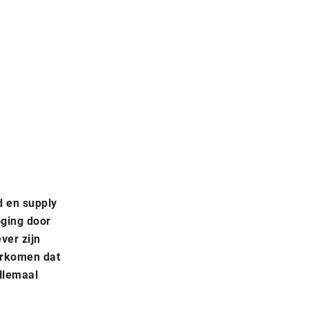
d en supply
oging door
ver zijn
orkomen dat
llemaal