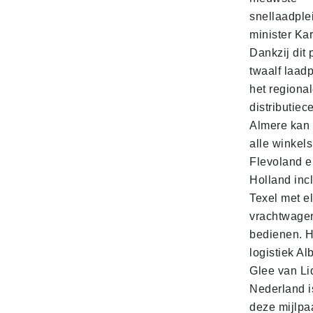
snellaadple
minister Ka
Dankzij dit 
twaalf laadp
het regiona
distributiec
Almere kan 
alle winkels
Flevoland e
Holland incl
Texel met e
vrachtwage
bedienen. 
logistiek Al
Glee van Li
Nederland is
deze mijlpa