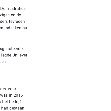
De frustraties
zigen en de
uders tevreden
ermijndenken nu
ursgenoteerde
 legde Unilever
een
ndex voor
 was in 2016
 het bedrijf
n had gestaan.