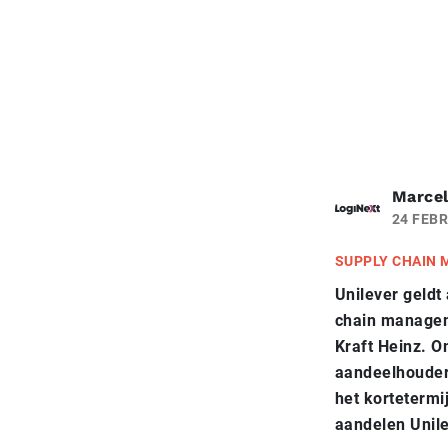
Marcel
24 FEBR
SUPPLY CHAIN
Unilever geldt
chain managem
Kraft Heinz. O
aandeelhouder
het kortetermi
aandelen Unil