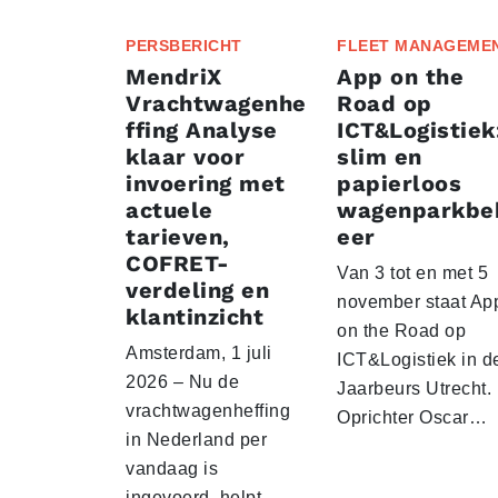
PERSBERICHT
FLEET MANAGEME
MendriX
App on the
Vrachtwagenhe
Road op
ffing Analyse
ICT&Logistiek
klaar voor
slim en
invoering met
papierloos
actuele
wagenparkbe
tarieven,
eer
COFRET-
Van 3 tot en met 5
verdeling en
november staat Ap
klantinzicht
on the Road op
Amsterdam, 1 juli
ICT&Logistiek in d
2026 – Nu de
Jaarbeurs Utrecht.
vrachtwagenheffing
Oprichter Oscar…
in Nederland per
vandaag is
ingevoerd, helpt