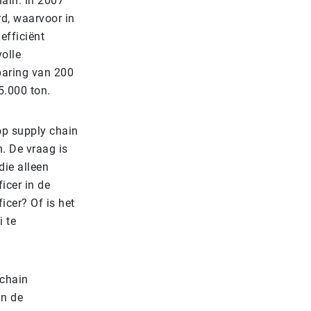
hain. In 2007
rd, waarvoor in
efficiënt
olle
paring van 200
5.000 ton.
 op supply chain
. De vraag is
die alleen
icer in de
icer? Of is het
 te
 chain
an de