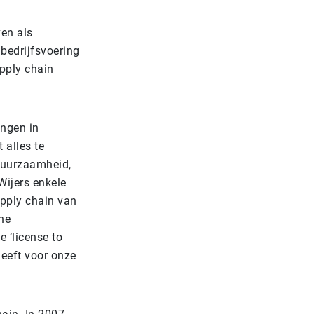
ven als
bedrijfsvoering
upply chain
ingen in
 alles te
 duurzaamheid,
Wijers enkele
upply chain van
he
 ‘license to
heeft voor onze