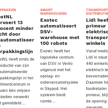
RPAKKEN
SMART
TRANSPORT
WAREHOUSING
DISTRIBUTI
ostNL
Exotec
Lidl heef
rvoert 13
automatiseert
primeur
rocent minder
DSV-
elektris
cht door
warehouse met
transpor
eautomatiseer
100 robots
winkels
e
rpakkingslijn
Exotec heeft het
Vanaf medio
logistieke centrum
Lidl in staa
stNL heeft sinds de
van DSV in Venlo
440 winkels
roductie van zijn
uitgerust met het
elektrisch t
automatiseerde
opslag- en
bevoorrade
pakkingslijn in het
orderverzamelsystee
Daarmee he
filmentcentrum in
m Skypod. Het
foodretailer
uten één miljoen
systeem biedt
primeur, blij
kketten verwerkt
ruimte…
de opening 
t gemiddeld…
nieuwste