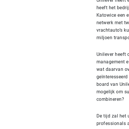
Unilever heeft 
heeft het bedri
Katowice een ei
netwerk met tw
vrachtauto’s k
miljoen transp
Unilever heeft 
management en 
wat daarvan ove
geïnteresseerd 
board van Unile
mogelijk om su
combineren?
De tijd zal het
professionals 