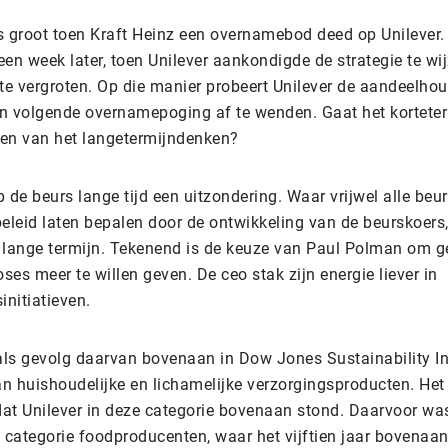
s groot toen Kraft Heinz een overnamebod deed op Unilever. 
n week later, toen Unilever aankondigde de strategie te wij
 te vergroten. Op die manier probeert Unilever de aandeelho
een volgende overnamepoging af te wenden. Gaat het kortet
en van het langetermijndenken?
 de beurs lange tijd een uitzondering. Waar vrijwel alle be
eleid laten bepalen door de ontwikkeling van de beurskoers,
 lange termijn. Tekenend is de keuze van Paul Polman om g
es meer te willen geven. De ceo stak zijn energie liever in
nitiatieven.
 als gevolg daarvan bovenaan in Dow Jones Sustainability I
n huishoudelijke en lichamelijke verzorgingsproducten. Het
dat Unilever in deze categorie bovenaan stond. Daarvoor was
e categorie foodproducenten, waar het vijftien jaar bovenaa