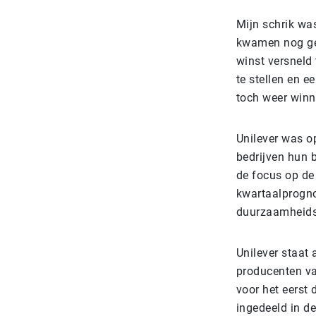
Mijn schrik wa
kwamen nog gee
winst versneld
te stellen en 
toch weer winn
Unilever was op
bedrijven hun b
de focus op de
kwartaalprognos
duurzaamheidsi
Unilever staat
producenten va
voor het eerst 
ingedeeld in d