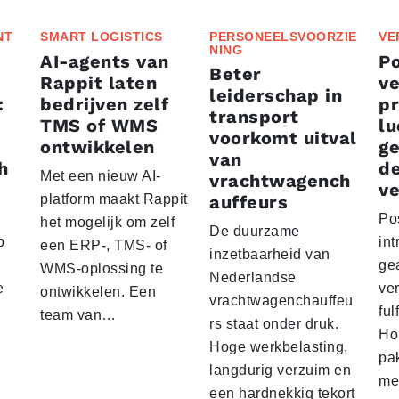
NT
SMART LOGISTICS
PERSONEELSVOORZIE
VE
NING
AI-agents van
P
Beter
Rappit laten
ve
leiderschap in
:
bedrijven zelf
p
transport
TMS of WMS
lu
voorkomt uitval
ontwikkelen
g
van
h
d
Met een nieuw AI-
vrachtwagench
ve
platform maakt Rappit
auffeurs
Po
het mogelijk om zelf
De duurzame
p
int
een ERP-, TMS- of
inzetbaarheid van
ge
WMS-oplossing te
Nederlandse
e
ver
ontwikkelen. Een
vrachtwagenchauffeu
ful
team van…
rs staat onder druk.
Ho
Hoge werkbelasting,
pa
langdurig verzuim en
me
een hardnekkig tekort