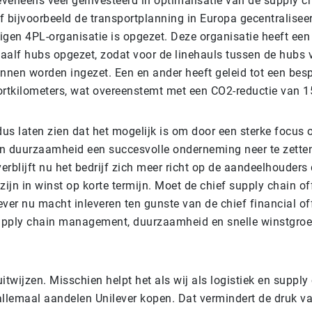
eveneens veel geïnvesteerd in optimalisatie van de supply c
jf bijvoorbeeld de transportplanning in Europa gecentralisee
gen 4PL-organisatie is opgezet. Deze organisatie heeft een 
aalf hubs opgezet, zodat voor de linehauls tussen de hubs v
unnen worden ingezet. Een en ander heeft geleid tot een bes
ortkilometers, wat overeenstemt met een CO
2
-reductie van 1
dus laten zien dat het mogelijk is om door een sterke focus
duurzaamheid een succesvolle onderneming neer te zetten
rblijft nu het bedrijf zich meer richt op de aandeelhouders 
zijn in winst op korte termijn. Moet de chief supply chain off
ver nu macht inleveren ten gunste van de chief financial off
pply chain management, duurzaamheid en snelle winstgroei
 uitwijzen. Misschien helpt het als wij als logistiek en supply
allemaal aandelen Unilever kopen. Dat vermindert de druk v