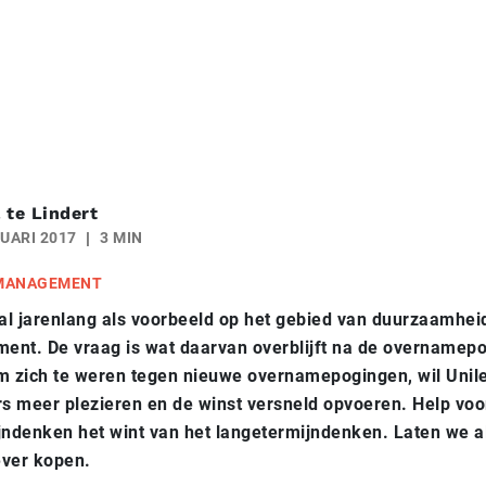
 te Lindert
UARI 2017
3 MIN
 MANAGEMENT
 al jarenlang als voorbeeld op het gebied van duurzaamhei
ent. De vraag is wat daarvan overblijft na de overnamep
m zich te weren tegen nieuwe overnamepogingen, wil Unile
s meer plezieren en de winst versneld opvoeren. Help vo
jndenken het wint van het langetermijndenken. Laten we a
ever kopen.