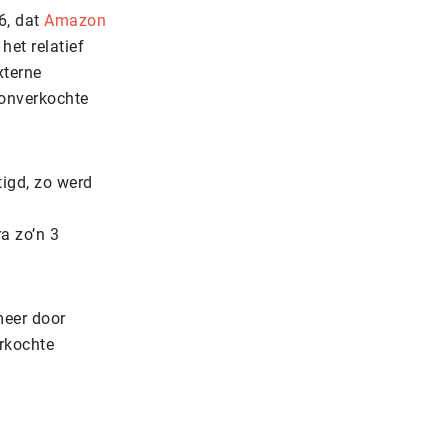
6, dat
Amazon
het relatief
xterne
 onverkochte
tigd, zo werd
a zo’n 3
meer door
erkochte