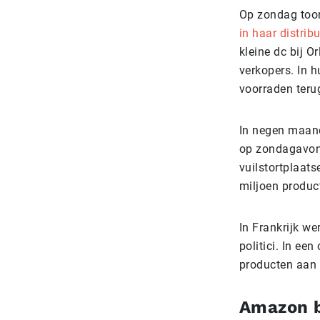
Op zondag toon
in haar distrib
kleine dc bij O
verkopers. In 
voorraden terug
In negen maand
op zondagavon
vuilstortplaats
miljoen product
In Frankrijk w
politici. In e
producten aan
Amazon b