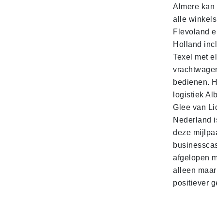
Almere kan 
alle winkels
Flevoland e
Holland incl
Texel met e
vrachtwage
bedienen. 
logistiek Al
Glee van Li
Nederland is
deze mijlpa
businesscas
afgelopen 
alleen maar
positiever 