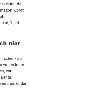
bevestigt de
 Amazon wordt
ote
chrijft het
ch niet
en schenken,
s van externe
len, wat
 aantal
inderen, onder