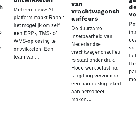
van
h
d
Met een nieuw AI-
vrachtwagench
ve
platform maakt Rappit
auffeurs
Po
het mogelijk om zelf
De duurzame
p
int
een ERP-, TMS- of
inzetbaarheid van
ge
WMS-oplossing te
Nederlandse
e
ver
ontwikkelen. Een
vrachtwagenchauffeu
ful
team van…
rs staat onder druk.
Ho
Hoge werkbelasting,
pa
langdurig verzuim en
me
een hardnekkig tekort
aan personeel
maken…