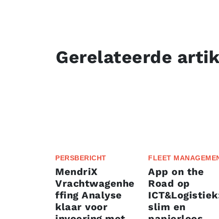
Gerelateerde arti
PERSBERICHT
FLEET MANAGEME
MendriX
App on the
Vrachtwagenhe
Road op
ffing Analyse
ICT&Logistiek
klaar voor
slim en
invoering met
papierloos