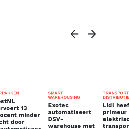
RPAKKEN
SMART
TRANSPORT
WAREHOUSING
DISTRIBUTI
ostNL
Exotec
Lidl heef
rvoert 13
automatiseert
primeur
rocent minder
DSV-
elektris
cht door
warehouse met
transpor
eautomatiseer