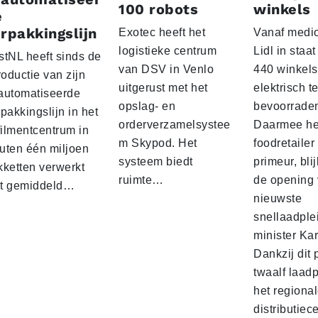
100 robots
winkels
e
rpakkingslijn
Exotec heeft het
Vanaf medio
logistieke centrum
Lidl in staa
stNL heeft sinds de
van DSV in Venlo
440 winkels
roductie van zijn
uitgerust met het
elektrisch t
automatiseerde
opslag- en
bevoorrade
pakkingslijn in het
orderverzamelsystee
Daarmee he
filmentcentrum in
m Skypod. Het
foodretailer
uten één miljoen
systeem biedt
primeur, blij
kketten verwerkt
ruimte…
de opening 
t gemiddeld…
nieuwste
snellaadple
minister Ka
Dankzij dit 
twaalf laadp
het regiona
distributiec