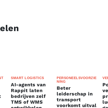
kelen
NT
SMART LOGISTICS
PERSONEELSVOORZIE
VE
NING
AI-agents van
P
Beter
Rappit laten
ve
leiderschap in
:
bedrijven zelf
p
transport
TMS of WMS
lu
voorkomt uitval
ontwikkelen
g