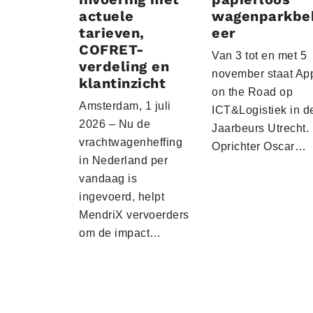
actuele
wagenparkbe
tarieven,
eer
COFRET-
Van 3 tot en met 5
verdeling en
november staat Ap
klantinzicht
on the Road op
Amsterdam, 1 juli
ICT&Logistiek in d
2026 – Nu de
Jaarbeurs Utrecht.
vrachtwagenheffing
Oprichter Oscar…
in Nederland per
vandaag is
ingevoerd, helpt
MendriX vervoerders
om de impact…