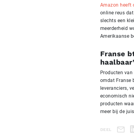
Amazon heeft o
online reus da
slechts een kle
meerderheid wor
Amerikaanse be
Franse b
haalbaar
Producten van 
omdat Franse b
leveranciers, v
economisch nie
producten waar
meer bij de jui
DEEL