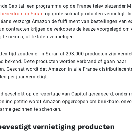
de Capital, een programma op de Franse televisiezender M
utiecentrum in Saran
op grote schaal producten vernietigt. In 
rléans verzorgt Amazon de fulfilment van bestellingen van e
hun contracten krijgen de verkopers de keuze voorgelegd om
 te nemen, of te laten vernietigen.
en tijd zouden er in Saran al 293.000 producten zijn vernie
d bekend. Deze producten worden verbrand of gaan naar
en. Geschat wordt dat Amazon in alle Franse distributiecentr
en per jaar vernietigt.
erd geschokt op de reportage van Capital gereageerd, onder 
en online petitie wordt Amazon opgeroepen om bruikbare, onv
 arme gezinnen te schenken.
evestigt vernietiging producten