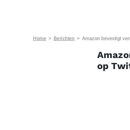
Home
>
Berichten
>
Amazon bevestigt vern
Amazon
op Twi