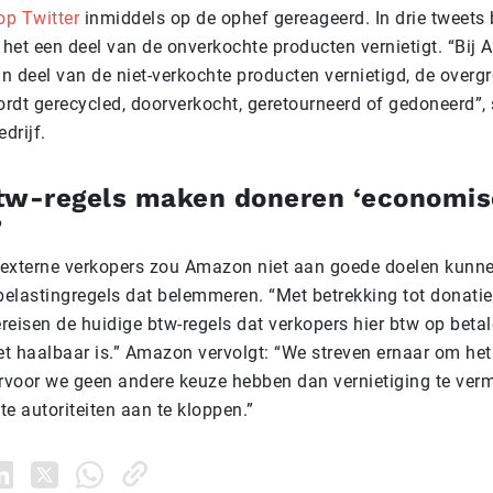
p Twitter
inmiddels op de ophef gereageerd. In drie tweets 
t het een deel van de onverkochte producten vernietigt. “Bij
in deel van de niet-verkochte producten vernietigd, de overgr
dt gerecycled, doorverkocht, geretourneerd of gedoneerd”, s
drijf.
tw-regels maken doneren ‘economis
’
externe verkopers zou Amazon niet aan goede doelen kunn
elastingregels dat belemmeren. “Met betrekking tot donatie
ereisen de huidige btw-regels dat verkopers hier btw op beta
t haalbaar is.” Amazon vervolgt: “We streven ernaar om het
voor we geen andere keuze hebben dan vernietiging te verm
ste autoriteiten aan te kloppen.”