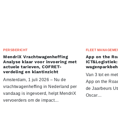
PERSBERICHT
FLEET MANAGEME
MendriX Vrachtwagenheffing
App on the Ro
Analyse klaar voor invoering met
ICT&Logistiek:
actuele tarieven, COFRET-
wagenparkbeh
verdeling en klantinzicht
Van 3 tot en me
Amsterdam, 1 juli 2026 – Nu de
App on the Road
vrachtwagenheffing in Nederland per
de Jaarbeurs Utr
vandaag is ingevoerd, helpt MendriX
Oscar…
vervoerders om de impact…