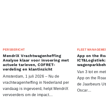
PERSBERICHT
FLEET MANAGEME
MendriX Vrachtwagenheffing
App on the Ro
Analyse klaar voor invoering met
ICT&Logistiek:
actuele tarieven, COFRET-
wagenparkbeh
verdeling en klantinzicht
Van 3 tot en me
Amsterdam, 1 juli 2026 – Nu de
App on the Road
vrachtwagenheffing in Nederland per
de Jaarbeurs Utr
vandaag is ingevoerd, helpt MendriX
Oscar…
vervoerders om de impact…