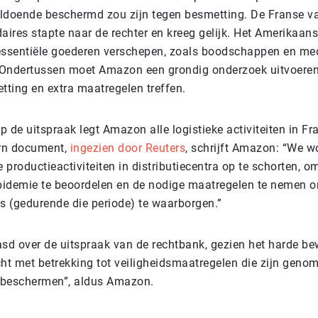
ldoende beschermd zou zijn tegen besmetting. De Franse 
daires stapte naar de rechter en kreeg gelijk. Het Amerikaa
essentiële goederen verschepen, zoals boodschappen en me
Ondertussen moet Amazon een grondig onderzoek uitvoeren
etting en extra maatregelen treffen.
p de uitspraak legt Amazon alle logistieke activiteiten in Fran
tern document,
ingezien door Reuters
, schrijft Amazon: “We w
productieactiviteiten in distributiecentra op te schorten, om
idemie te beoordelen en de nodige maatregelen te nemen o
 (gedurende die periode) te waarborgen.”
asd over de uitspraak van de rechtbank, gezien het harde be
cht met betrekking tot veiligheidsmaatregelen die zijn gen
 beschermen”, aldus Amazon.