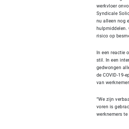
werkvloer onvo
Syndicale Soli
nu alleen nog 
hulpmiddelen. 
risico op besm
In een reactie o
stil. In een in
gedwongen alle 
de COVID-19-ep
van werknemers
“We zijn verba
voren is gebra
werknemers te