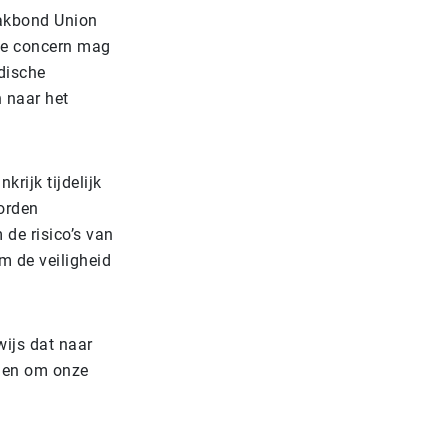
vakbond Union
nse concern mag
dische
 naar het
krijk tijdelijk
orden
 de risico’s van
m de veiligheid
wijs dat naar
omen om onze