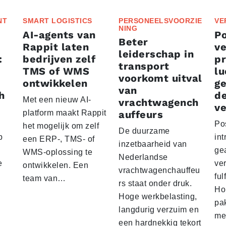
NT
SMART LOGISTICS
PERSONEELSVOORZIE
VE
NING
AI-agents van
P
Beter
Rappit laten
ve
leiderschap in
:
bedrijven zelf
p
transport
TMS of WMS
lu
voorkomt uitval
ontwikkelen
g
van
h
d
Met een nieuw AI-
vrachtwagench
ve
platform maakt Rappit
auffeurs
Po
het mogelijk om zelf
De duurzame
p
int
een ERP-, TMS- of
inzetbaarheid van
ge
WMS-oplossing te
Nederlandse
e
ver
ontwikkelen. Een
vrachtwagenchauffeu
ful
team van…
rs staat onder druk.
Ho
Hoge werkbelasting,
pa
langdurig verzuim en
me
een hardnekkig tekort