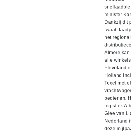
snellaadple
minister Ka
Dankzij dit 
twaalf laadp
het regiona
distributiec
Almere kan 
alle winkels
Flevoland e
Holland incl
Texel met e
vrachtwage
bedienen. 
logistiek Al
Glee van Li
Nederland is
deze mijlpa