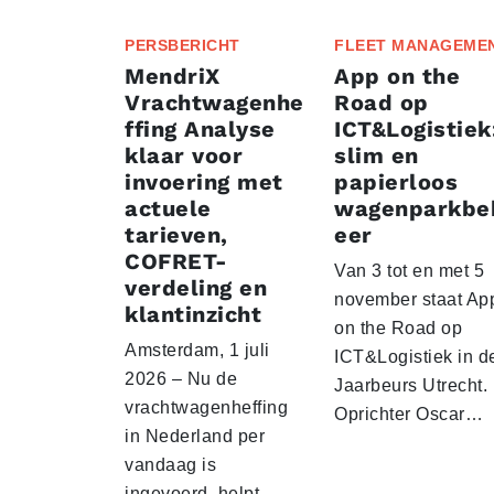
PERSBERICHT
FLEET MANAGEME
MendriX
App on the
Vrachtwagenhe
Road op
ffing Analyse
ICT&Logistiek
klaar voor
slim en
invoering met
papierloos
actuele
wagenparkbe
tarieven,
eer
COFRET-
Van 3 tot en met 5
verdeling en
november staat Ap
klantinzicht
on the Road op
Amsterdam, 1 juli
ICT&Logistiek in d
2026 – Nu de
Jaarbeurs Utrecht.
vrachtwagenheffing
Oprichter Oscar…
in Nederland per
vandaag is
ingevoerd, helpt