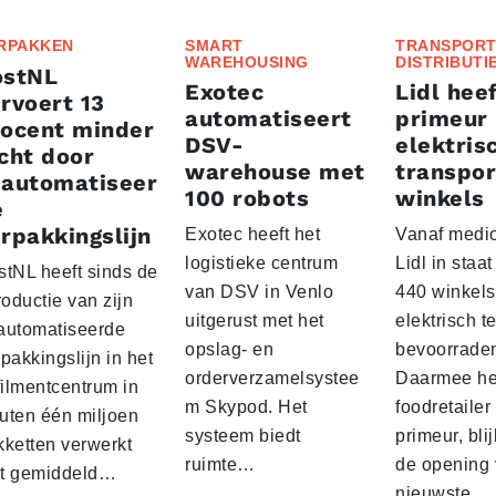
RPAKKEN
SMART
TRANSPORT
WAREHOUSING
DISTRIBUTI
ostNL
Exotec
Lidl heef
rvoert 13
automatiseert
primeur
rocent minder
DSV-
elektris
cht door
warehouse met
transpor
eautomatiseer
100 robots
winkels
e
rpakkingslijn
Exotec heeft het
Vanaf medio
logistieke centrum
Lidl in staa
stNL heeft sinds de
van DSV in Venlo
440 winkels
roductie van zijn
uitgerust met het
elektrisch t
automatiseerde
opslag- en
bevoorrade
pakkingslijn in het
orderverzamelsystee
Daarmee he
filmentcentrum in
m Skypod. Het
foodretailer
uten één miljoen
systeem biedt
primeur, blij
kketten verwerkt
ruimte…
de opening 
t gemiddeld…
nieuwste