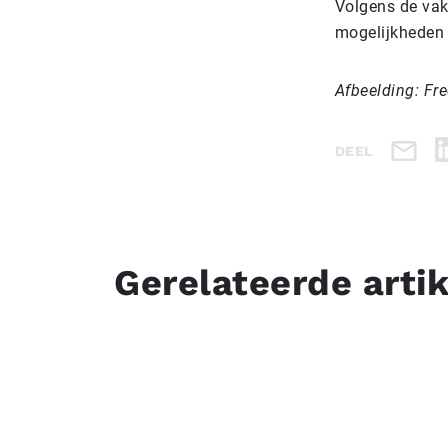
Volgens de vakb
mogelijkheden 
Afbeelding: Fr
DEEL
Gerelateerde arti