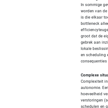
In sommige gev
worden van de w
is die elkaar t
bottleneck all
efficiencyteug
groot dat de ei
gebrek aan inz
lokale besliss
en scheduling e
consequenties 
Complexe situ
Complexiteit in
autonomie. Een
hoeveelheid ver
verstoringen (
schedulen en ge