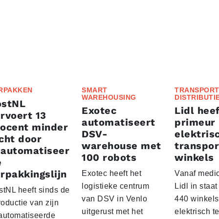
RPAKKEN
SMART
TRANSPORT
WAREHOUSING
DISTRIBUTI
ostNL
Exotec
Lidl heef
rvoert 13
automatiseert
primeur
rocent minder
DSV-
elektris
cht door
warehouse met
transpor
eautomatiseer
100 robots
winkels
e
rpakkingslijn
Exotec heeft het
Vanaf medio
logistieke centrum
Lidl in staa
stNL heeft sinds de
van DSV in Venlo
440 winkels
roductie van zijn
uitgerust met het
elektrisch t
automatiseerde