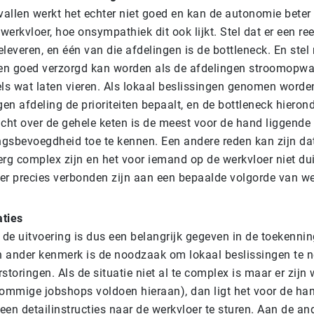
allen werkt het echter niet goed en kan de autonomie bet
erkvloer, hoe onsympathiek dit ook lijkt. Stel dat er een re
oeleveren, en één van die afdelingen is de bottleneck. En stel
een goed verzorgd kan worden als de afdelingen stroomopwa
els wat laten vieren. Als lokaal beslissingen genomen worde
gen afdeling de prioriteiten bepaalt, en de bottleneck hieronde
icht over de gehele keten is de meest voor de hand liggend
ingsbevoegdheid toe te kennen. Een andere reden kan zijn da
rg complex zijn en het voor iemand op de werkvloer niet dui
er precies verbonden zijn aan een bepaalde volgorde van w
aties
 de uitvoering is dus een belangrijk gegeven in de toekenni
 ander kenmerk is de noodzaak om lokaal beslissingen te 
storingen. Als de situatie niet al te complex is maar er zijn 
sommige jobshops voldoen hieraan), dan ligt het voor de ha
en detailinstructies naar de werkvloer te sturen. Aan de an