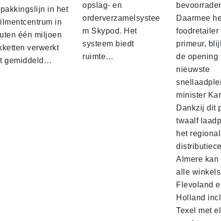
opslag- en
bevoorrade
pakkingslijn in het
orderverzamelsystee
Daarmee he
filmentcentrum in
m Skypod. Het
foodretailer
uten één miljoen
systeem biedt
primeur, blij
kketten verwerkt
ruimte…
de opening 
t gemiddeld…
nieuwste
snellaadple
minister Ka
Dankzij dit 
twaalf laadp
het regiona
distributiec
Almere kan 
alle winkels
Flevoland e
Holland incl
Texel met e