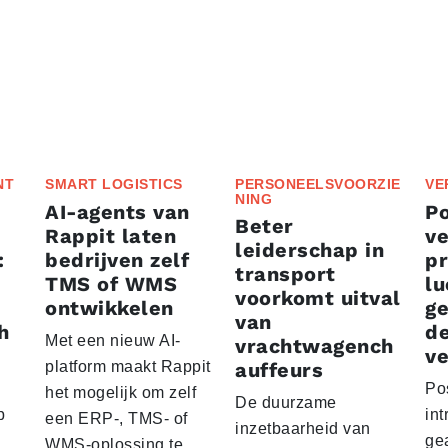
NT
SMART LOGISTICS
PERSONEELSVOORZIE
VE
NING
AI-agents van
P
Beter
Rappit laten
ve
leiderschap in
:
bedrijven zelf
p
transport
TMS of WMS
lu
voorkomt uitval
ontwikkelen
g
van
h
d
Met een nieuw AI-
vrachtwagench
ve
platform maakt Rappit
auffeurs
Po
het mogelijk om zelf
De duurzame
p
int
een ERP-, TMS- of
inzetbaarheid van
ge
WMS-oplossing te