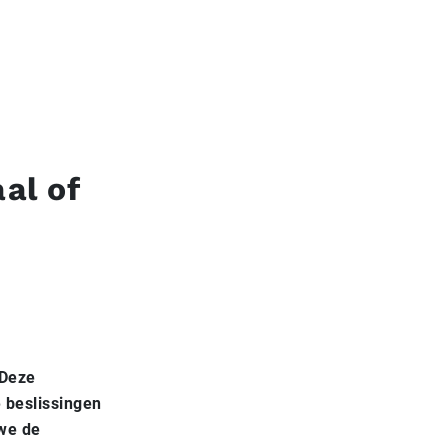
aal of
 Deze
e beslissingen
 we de