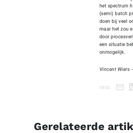
het spectrum h
(semi) batch p
doen bij veel o
maar het zou e
door procesver
een situatie b
onmogelijk.
Vincent Wiers 
DEEL
Gerelateerde arti