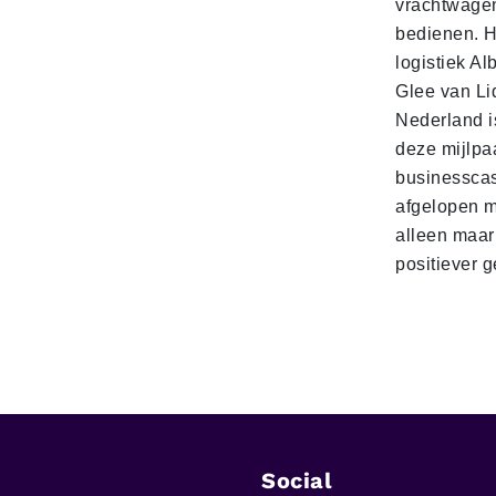
vrachtwage
bedienen. 
logistiek Al
Glee van Li
Nederland is
deze mijlpa
businesscas
afgelopen 
alleen maar
positiever 
Social