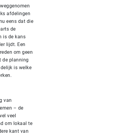
er weggenomen
eks afdelingen
 nu eens dat die
arts de
n is de kans
r lijdt. Een
e reden om geen
t de planning
delijk is welke
erken.
ng van
nemen – de
wel veel
nd om lokaal te
dere kant van