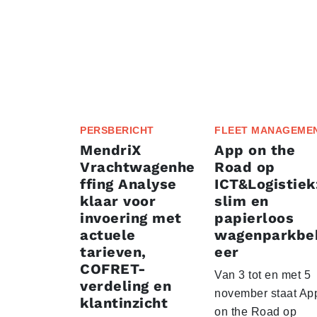
PERSBERICHT
FLEET MANAGEME
MendriX
App on the
Vrachtwagenhe
Road op
ffing Analyse
ICT&Logistiek
klaar voor
slim en
invoering met
papierloos
actuele
wagenparkbe
tarieven,
eer
COFRET-
Van 3 tot en met 5
verdeling en
november staat Ap
klantinzicht
on the Road op