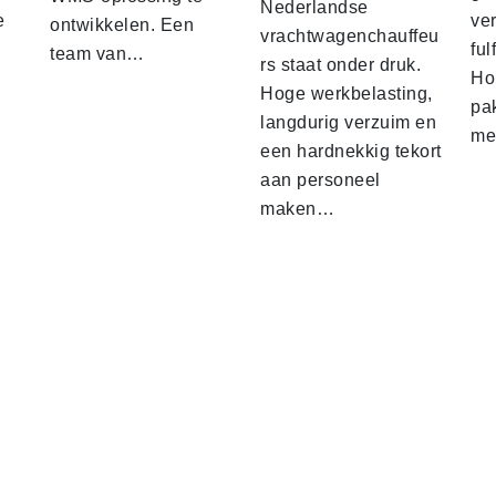
Nederlandse
e
ver
ontwikkelen. Een
vrachtwagenchauffeu
ful
team van…
rs staat onder druk.
Ho
Hoge werkbelasting,
pa
langdurig verzuim en
me
een hardnekkig tekort
aan personeel
maken…