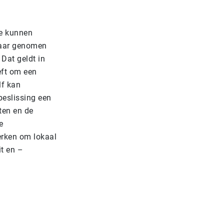
te kunnen
daar genomen
Dat geldt in
eft om een
lf kan
beslissing een
ten en de
e
werken om lokaal
t en –