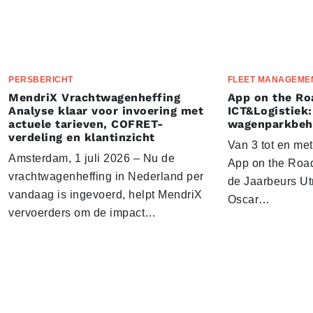
PERSBERICHT
FLEET MANAGEME
MendriX Vrachtwagenheffing
App on the Ro
Analyse klaar voor invoering met
ICT&Logistiek:
actuele tarieven, COFRET-
wagenparkbeh
verdeling en klantinzicht
Van 3 tot en me
Amsterdam, 1 juli 2026 – Nu de
App on the Road
vrachtwagenheffing in Nederland per
de Jaarbeurs Utr
vandaag is ingevoerd, helpt MendriX
Oscar…
vervoerders om de impact…