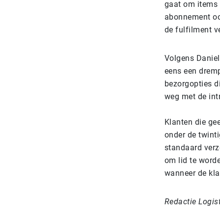
gaat om items d
abonnement ook
de fulfilment v
Volgens Daniel
eens een dremp
bezorgopties d
weg met de int
Klanten die gee
onder de twint
standaard verz
om lid te word
wanneer de klan
Redactie Logis