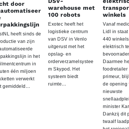
DSV-
elektris
cht door
warehouse met
transpor
eautomatiseer
100 robots
winkels
e
rpakkingslijn
Exotec heeft het
Vanaf medio
logistieke centrum
Lidl in staa
stNL heeft sinds de
van DSV in Venlo
440 winkels
roductie van zijn
uitgerust met het
elektrisch t
automatiseerde
opslag- en
bevoorrade
pakkingslijn in het
orderverzamelsystee
Daarmee he
filmentcentrum in
m Skypod. Het
foodretailer
uten één miljoen
systeem biedt
primeur, blij
kketten verwerkt
ruimte…
de opening 
t gemiddeld…
nieuwste
snellaadple
minister Ka
Dankzij dit 
twaalf laadp
het regiona