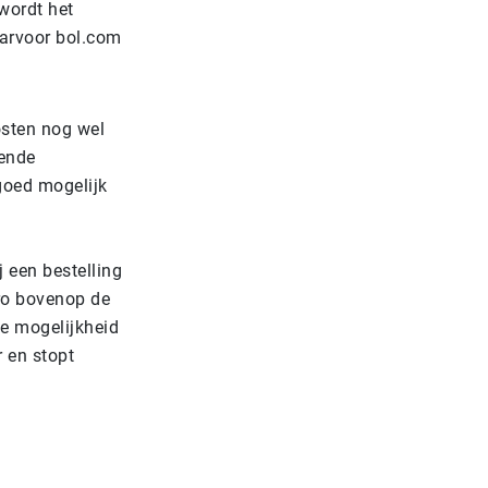
 wordt het
arvoor bol.com
osten nog wel
lende
goed mogelijk
j een bestelling
uro bovenop de
de mogelijkheid
 en stopt