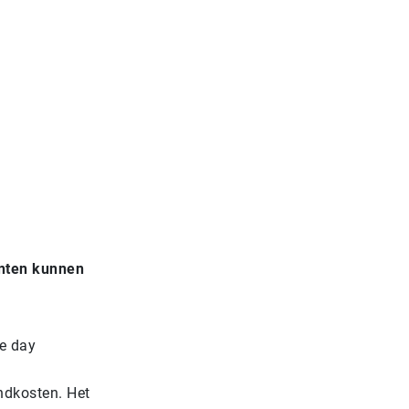
nten kunnen
me day
ndkosten. Het