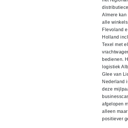
distributiec
Almere kan 
alle winkels
Flevoland e
Holland incl
Texel met e
vrachtwage
bedienen. 
logistiek Al
Glee van Li
Nederland is
deze mijlpa
businesscas
afgelopen 
alleen maar
positiever 