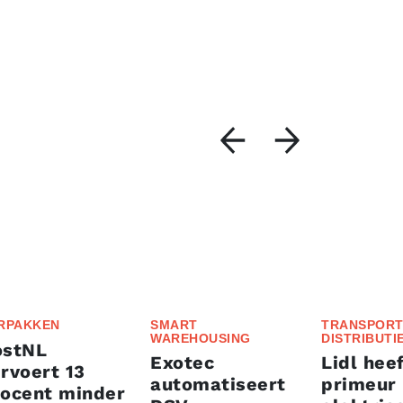
RPAKKEN
SMART
TRANSPORT
WAREHOUSING
DISTRIBUTI
ostNL
Exotec
Lidl heef
rvoert 13
automatiseert
primeur
rocent minder