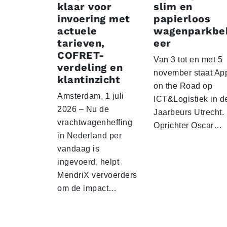
klaar voor
slim en
invoering met
papierloos
actuele
wagenparkbe
tarieven,
eer
COFRET-
Van 3 tot en met 5
verdeling en
november staat Ap
klantinzicht
on the Road op
Amsterdam, 1 juli
ICT&Logistiek in d
2026 – Nu de
Jaarbeurs Utrecht.
vrachtwagenheffing
Oprichter Oscar…
in Nederland per
vandaag is
ingevoerd, helpt
MendriX vervoerders
om de impact…