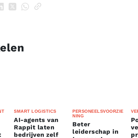
kelen
NT
SMART LOGISTICS
PERSONEELSVOORZIE
VE
NING
AI-agents van
P
Beter
Rappit laten
ve
leiderschap in
:
bedrijven zelf
p