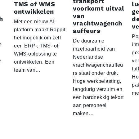
transport
TMS of WMS
lu
voorkomt uitval
ontwikkelen
g
van
h
d
Met een nieuw AI-
vrachtwagench
ve
platform maakt Rappit
auffeurs
Po
het mogelijk om zelf
De duurzame
p
int
een ERP-, TMS- of
inzetbaarheid van
ge
WMS-oplossing te
Nederlandse
e
ver
ontwikkelen. Een
vrachtwagenchauffeu
ful
team van…
rs staat onder druk.
Ho
Hoge werkbelasting,
pa
langdurig verzuim en
me
een hardnekkig tekort
aan personeel
maken…