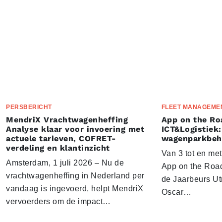
PERSBERICHT
FLEET MANAGEME
MendriX Vrachtwagenheffing
App on the Ro
Analyse klaar voor invoering met
ICT&Logistiek:
actuele tarieven, COFRET-
wagenparkbeh
verdeling en klantinzicht
Van 3 tot en me
Amsterdam, 1 juli 2026 – Nu de
App on the Road
vrachtwagenheffing in Nederland per
de Jaarbeurs Utr
vandaag is ingevoerd, helpt MendriX
Oscar…
vervoerders om de impact…