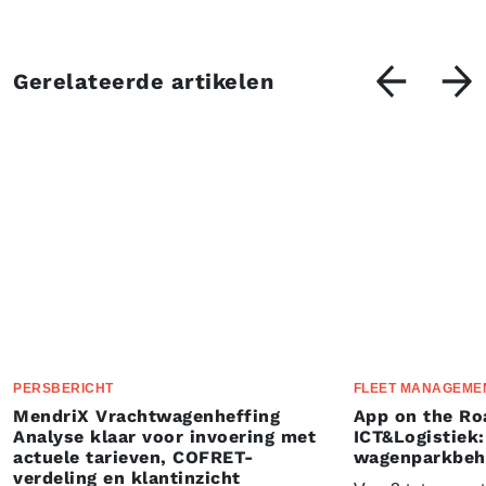
Gerelateerde artikelen
PERSBERICHT
FLEET MANAGEME
MendriX Vrachtwagenheffing
App on the Ro
Analyse klaar voor invoering met
ICT&Logistiek:
actuele tarieven, COFRET-
wagenparkbeh
verdeling en klantinzicht