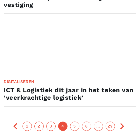
vestiging
DIGITALISEREN
ICT & Logistiek dit jaar in het teken van
‘veerkrachtige logistiek’
1
2
3
4
5
6
…
29