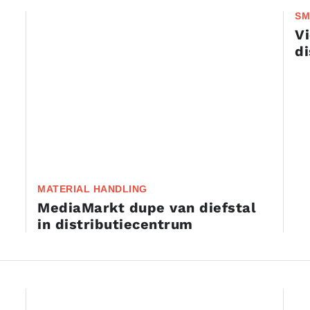
SM
Vi
di
MATERIAL HANDLING
MediaMarkt dupe van diefstal
in distributiecentrum