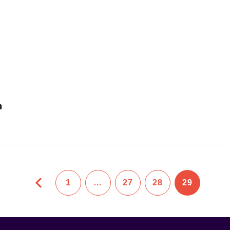
n
1
…
27
28
29