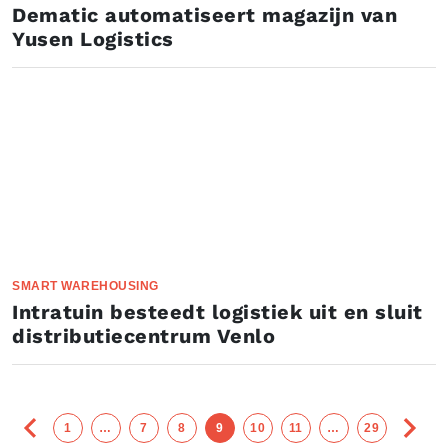
Dematic automatiseert magazijn van
Yusen Logistics
SMART WAREHOUSING
Intratuin besteedt logistiek uit en sluit
distributiecentrum Venlo
1
…
7
8
9
10
11
…
29