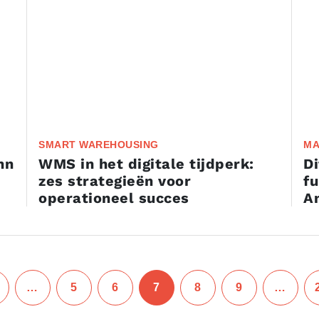
SMART WAREHOUSING
MA
nn
WMS in het digitale tijdperk:
Di
zes strategieën voor
fu
operationeel succes
A
…
5
6
7
8
9
…