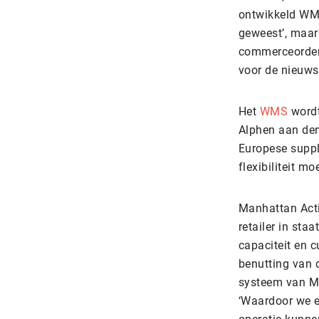
ontwikkeld WMS
geweest’, maar
commerceorder
voor de nieuws
Het
WMS
wordt
Alphen aan den
Europese suppl
flexibiliteit mo
Manhattan Act
retailer in sta
capaciteit en c
benutting van 
systeem van Ma
‘Waardoor we e