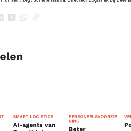
n runnen”, zegt Schelte Halma, Directeur Logistiek bij Zeem
kelen
NT
SMART LOGISTICS
PERSONEELSVOORZIE
VE
NING
AI-agents van
P
Beter