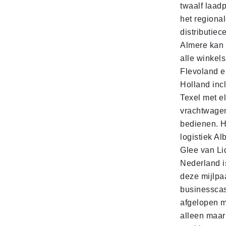
twaalf laadp
het regiona
distributiec
Almere kan 
alle winkels
Flevoland e
Holland incl
Texel met e
vrachtwage
bedienen. 
logistiek Al
Glee van Li
Nederland is
deze mijlpa
businesscas
afgelopen 
alleen maar