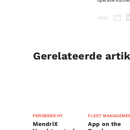
operatie kunne
DEEL
Gerelateerde arti
PERSBERICHT
FLEET MANAGEME
MendriX
App on the