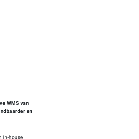
tive WMS van
endbaarder en
n in-house