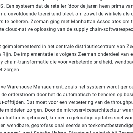
. Een systeem dat de retailer ‘door de jaren heen prima van
 nu onvoldoende toereikend bleek om zowel de winkels als d
s te beheren. Zeeman ging met Manhattan Associates om t
te cloud-native oplossing van de supply chain-softwarespeci
 geïmplementeerd in het centrale distributiecentrum van Z
 Rijn. De implementatie is volgens Zeeman onderdeel van e
y chain-transformatie die voor verbeterde snelheid, wendba
et zorgen.
ive Warehouse Management, zoals het systeem wordt genoe
at de orderstroom door het dc automatisch te beheren op bas
ut-offtijden. Dat moet voor een verbetering van de throughp
de middelen zorgen. Door de microservicesarchitectuur waa
nhattan is gebouwd, kunnen regelmatige updates snel word
en wendbare, geprofessionaliseerde en toekomstbestendige