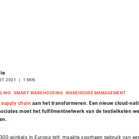
ie
RT 2021
1 MIN
DLING
SMART WAREHOUSING
WAREHOUSE MANAGEMENT
n
supply chain
aan het transformeren. Een nieuw cloud-na
ociates moet het fulfilmentnetwerk van de textielketen w
ken.
300 winkels in Europa telt, maakte voorheen gebruik van ee