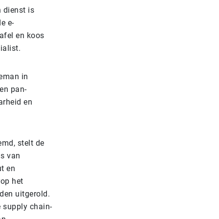
 dienst is
e e-
afel en koos
alist.
eeman in
en pan-
arheid en
md, stelt de
is van
ut en
rop het
en uitgerold.
 supply chain-