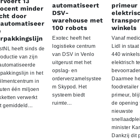
rvoert 13
automatiseert
primeur
rocent minder
DSV-
elektris
cht door
warehouse met
transpor
eautomatiseer
100 robots
winkels
e
rpakkingslijn
Exotec heeft het
Vanaf medio
logistieke centrum
Lidl in staa
stNL heeft sinds de
van DSV in Venlo
440 winkels
roductie van zijn
uitgerust met het
elektrisch t
automatiseerde
opslag- en
bevoorrade
pakkingslijn in het
orderverzamelsystee
Daarmee he
filmentcentrum in
m Skypod. Het
foodretailer
uten één miljoen
systeem biedt
primeur, blij
kketten verwerkt
ruimte…
de opening 
t gemiddeld…
nieuwste
snellaadple
minister Ka
Dankzij dit 