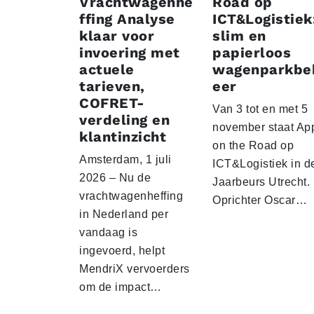
Vrachtwagenhe
Road op
ffing Analyse
ICT&Logistiek
klaar voor
slim en
invoering met
papierloos
actuele
wagenparkbe
tarieven,
eer
COFRET-
Van 3 tot en met 5
verdeling en
november staat Ap
klantinzicht
on the Road op
Amsterdam, 1 juli
ICT&Logistiek in d
2026 – Nu de
Jaarbeurs Utrecht.
vrachtwagenheffing
Oprichter Oscar…
in Nederland per
vandaag is
ingevoerd, helpt
MendriX vervoerders
om de impact…