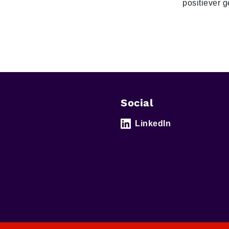
positiever 
Social
LinkedIn