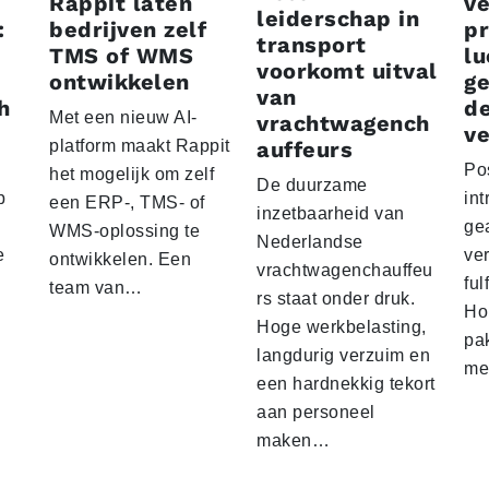
Rappit laten
ve
leiderschap in
:
bedrijven zelf
p
transport
TMS of WMS
lu
voorkomt uitval
ontwikkelen
g
van
h
d
Met een nieuw AI-
vrachtwagench
ve
platform maakt Rappit
auffeurs
Po
het mogelijk om zelf
De duurzame
p
int
een ERP-, TMS- of
inzetbaarheid van
ge
WMS-oplossing te
Nederlandse
e
ver
ontwikkelen. Een
vrachtwagenchauffeu
ful
team van…
rs staat onder druk.
Ho
Hoge werkbelasting,
pa
langdurig verzuim en
me
een hardnekkig tekort
aan personeel
maken…