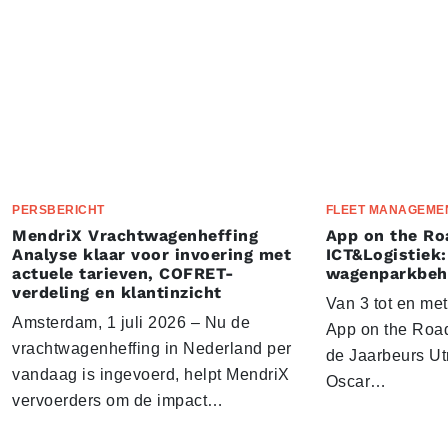
PERSBERICHT
FLEET MANAGEME
MendriX Vrachtwagenheffing
App on the Ro
Analyse klaar voor invoering met
ICT&Logistiek:
actuele tarieven, COFRET-
wagenparkbeh
verdeling en klantinzicht
Van 3 tot en me
Amsterdam, 1 juli 2026 – Nu de
App on the Road
vrachtwagenheffing in Nederland per
de Jaarbeurs Utr
vandaag is ingevoerd, helpt MendriX
Oscar…
vervoerders om de impact…