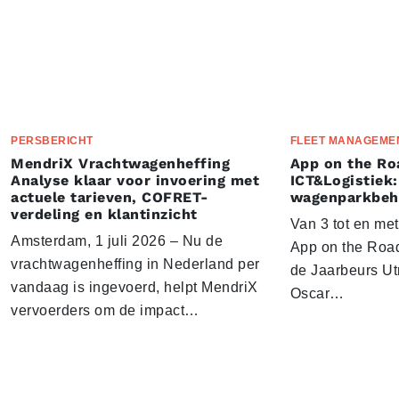
PERSBERICHT
FLEET MANAGEME
MendriX Vrachtwagenheffing
App on the Ro
Analyse klaar voor invoering met
ICT&Logistiek:
actuele tarieven, COFRET-
wagenparkbeh
verdeling en klantinzicht
Van 3 tot en me
Amsterdam, 1 juli 2026 – Nu de
App on the Road
vrachtwagenheffing in Nederland per
de Jaarbeurs Utr
vandaag is ingevoerd, helpt MendriX
Oscar…
vervoerders om de impact…