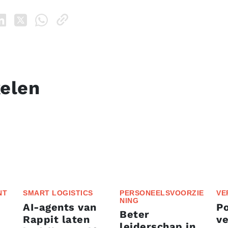
kelen
NT
SMART LOGISTICS
PERSONEELSVOORZIE
VE
NING
AI-agents van
P
Beter
Rappit laten
ve
leiderschap in