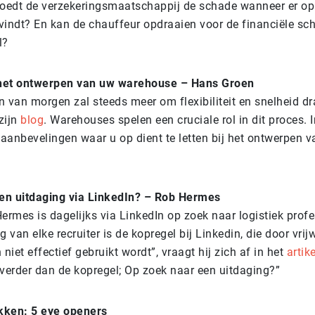
goedt de verzekeringsmaatschappij de schade wanneer er op 
vindt? En kan de chauffeur opdraaien voor de financiële sch
l?
j het ontwerpen van uw warehouse – Hans Groen
 van morgen zal steeds meer om flexibiliteit en snelheid dra
zijn
blog
. Warehouses spelen een cruciale rol in dit proces. I
 aanbevelingen waar u op dient te letten bij het ontwerpen 
en uitdaging via LinkedIn? – Rob Hermes
ermes is dagelijks via LinkedIn op zoek naar logistiek prof
 van elke recruiter is de kopregel bij Linkedin, die door vrijw
iet effectief gebruikt wordt”, vraagt hij zich af in het
artike
erder dan de kopregel; Op zoek naar een uitdaging?”
kken: 5 eye openers