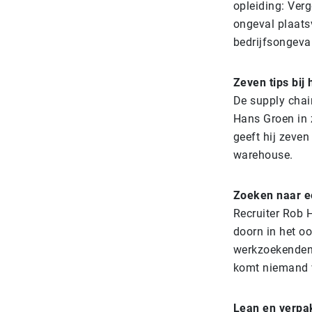
opleiding: Ver
ongeval plaats
bedrijfsongeva
Zeven tips bi
De supply chain
Hans Groen in 
geeft hij zeven
warehouse.
Zoeken naar e
Recruiter Rob H
doorn in het oog
werkzoekenden n
komt niemand v
Lean en verpa