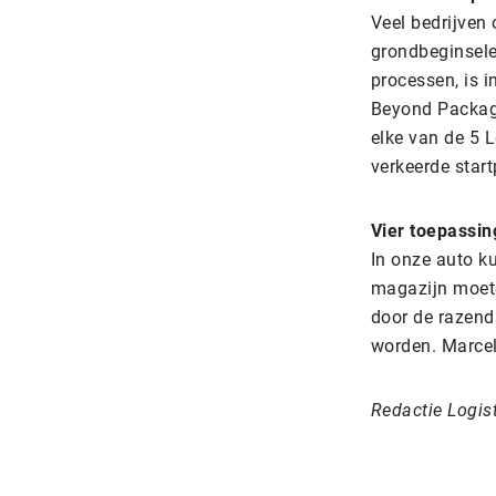
Veel bedrijven
grondbeginselen
processen, is i
Beyond Packagi
elke van de 5 
verkeerde start
Vier toepassin
In onze auto k
magazijn moete
door de razend
worden. Marcel
Redactie Logis