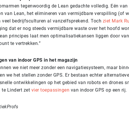
 omarmen tegenwoordig de Lean gedachte volledig. Eén van
 van Lean, het elimineren van vermijdbare verspilling (of w
n veel bedrijfsculturen al vanzelfsprekend. Toch
ziet Mark Ru
ng dat er nog steeds vermijdbare waste over het hoofd word
Lean principes laat men optimalisatiekansen liggen door van
punt te vertrekken
.”
gen van indoor GPS in het magazijn
unnen we niet meer zonder een navigatiesysteem, maar binn
n we het stellen zonder GPS. Er bestaan echter alternatiev
snelle ontwikkelingen op het gebied van robots en drones sn
 te Lindert zet
vier toepassingen
van indoor GPS op een rij.
tiekProfs