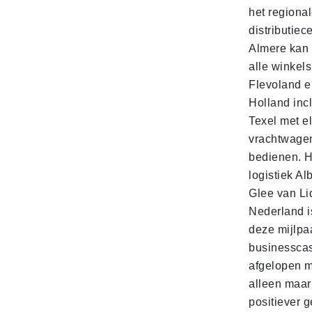
het regiona
distributiec
Almere kan 
alle winkels
Flevoland e
Holland incl
Texel met e
vrachtwage
bedienen. 
logistiek Al
Glee van Li
Nederland is
deze mijlpa
businesscas
afgelopen 
alleen maar
positiever 