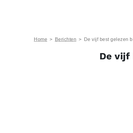
Home
>
Berichten
>
De vijf best gelezen 
De vijf