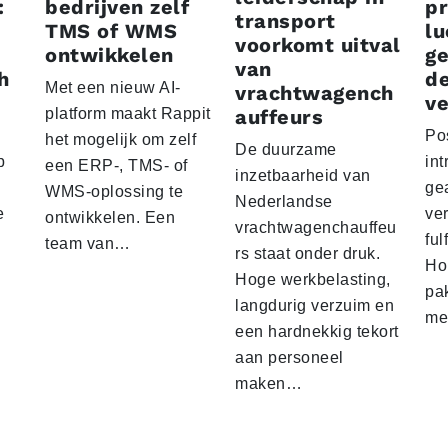
:
bedrijven zelf
p
transport
TMS of WMS
lu
voorkomt uitval
ontwikkelen
g
van
h
d
Met een nieuw AI-
vrachtwagench
ve
platform maakt Rappit
auffeurs
Po
het mogelijk om zelf
De duurzame
p
int
een ERP-, TMS- of
inzetbaarheid van
ge
WMS-oplossing te
Nederlandse
e
ver
ontwikkelen. Een
vrachtwagenchauffeu
ful
team van…
rs staat onder druk.
Ho
Hoge werkbelasting,
pa
langdurig verzuim en
me
een hardnekkig tekort
aan personeel
maken…