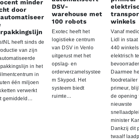
rocent minder
DSV-
elektris
cht door
warehouse met
transpor
eautomatiseer
100 robots
winkels
e
rpakkingslijn
Exotec heeft het
Vanaf medio
logistieke centrum
Lidl in staa
stNL heeft sinds de
van DSV in Venlo
440 winkels
roductie van zijn
uitgerust met het
elektrisch t
automatiseerde
opslag- en
bevoorrade
pakkingslijn in het
orderverzamelsystee
Daarmee he
filmentcentrum in
m Skypod. Het
foodretailer
uten één miljoen
systeem biedt
primeur, blij
kketten verwerkt
ruimte…
de opening 
t gemiddeld…
nieuwste
snellaadple
minister Ka
Dankzij dit 
twaalf laadp