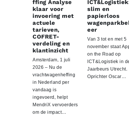
ffing Analyse
ICT&Logistiek
klaar voor
slim en
invoering met
papierloos
actuele
wagenparkbe
tarieven,
eer
COFRET-
Van 3 tot en met 5
verdeling en
november staat Ap
klantinzicht
on the Road op
Amsterdam, 1 juli
ICT&Logistiek in d
2026 – Nu de
Jaarbeurs Utrecht.
vrachtwagenheffing
Oprichter Oscar…
in Nederland per
vandaag is
ingevoerd, helpt
MendriX vervoerders
om de impact…