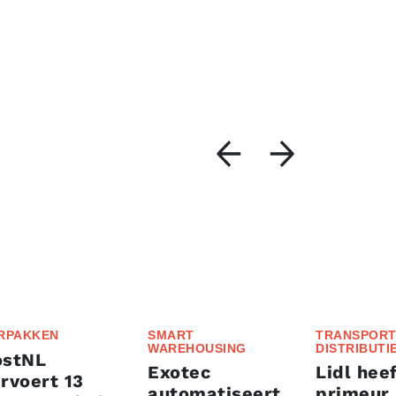
RPAKKEN
SMART
TRANSPORT
WAREHOUSING
DISTRIBUTI
ostNL
Exotec
Lidl heef
rvoert 13
automatiseert
primeur