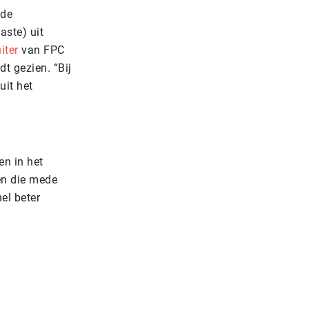
 de
aste) uit
iter
van FPC
t gezien. “Bij
uit het
en in het
en die mede
el beter