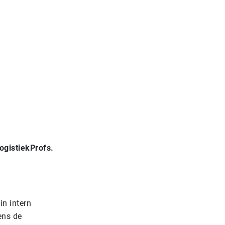
ogistiekProfs.
n intern
ens de