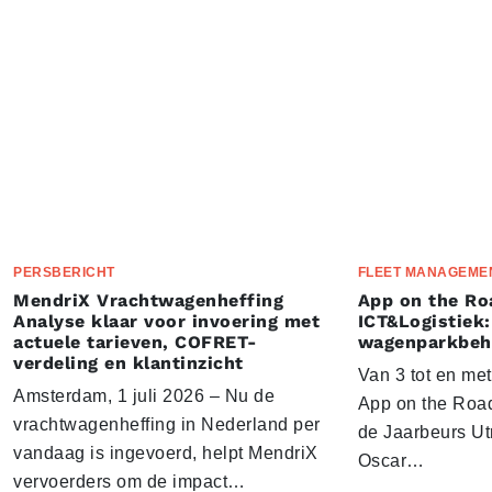
PERSBERICHT
FLEET MANAGEME
MendriX Vrachtwagenheffing
App on the Ro
Analyse klaar voor invoering met
ICT&Logistiek:
actuele tarieven, COFRET-
wagenparkbeh
verdeling en klantinzicht
Van 3 tot en me
Amsterdam, 1 juli 2026 – Nu de
App on the Road
vrachtwagenheffing in Nederland per
de Jaarbeurs Utr
vandaag is ingevoerd, helpt MendriX
Oscar…
vervoerders om de impact…