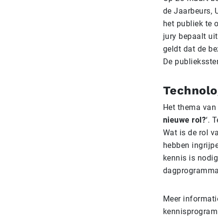
de Jaarbeurs, U
het publiek te 
jury bepaalt ui
geldt dat de b
De publieksste
Technolo
Het thema van d
nieuwe rol?
‘. 
Wat is de rol 
hebben ingrijp
kennis is nodi
dagprogramma o
Meer informati
kennisprogram