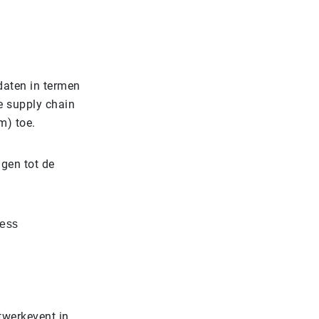
daten in termen
e supply chain
am) toe.
ngen tot de
ress
twerkevent in