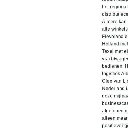
het regiona
distributiec
Almere kan 
alle winkels
Flevoland e
Holland incl
Texel met e
vrachtwage
bedienen. 
logistiek Al
Glee van Li
Nederland is
deze mijlpa
businesscas
afgelopen 
alleen maar
positiever 