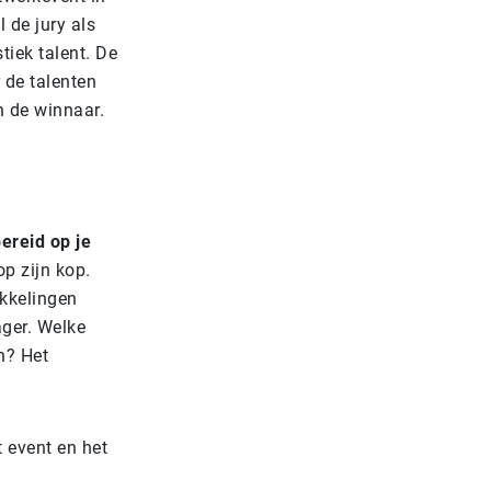
 de jury als
tiek talent. De
 de talenten
n de winnaar.
ereid op je
op zijn kop.
ikkelingen
ager. Welke
n? Het
 event en het