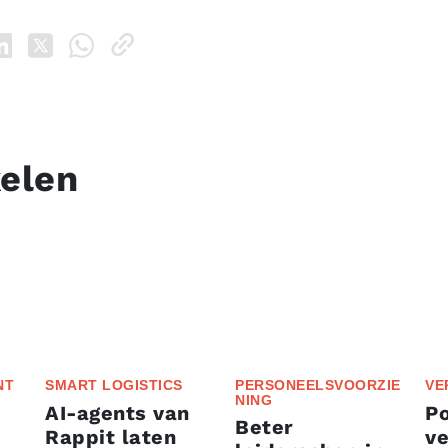
kelen
NT
SMART LOGISTICS
PERSONEELSVOORZIE
VE
NING
AI-agents van
P
Beter
Rappit laten
ve