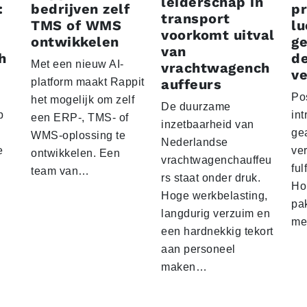
leiderschap in
:
bedrijven zelf
p
transport
TMS of WMS
lu
voorkomt uitval
ontwikkelen
g
van
h
d
Met een nieuw AI-
vrachtwagench
ve
platform maakt Rappit
auffeurs
Po
het mogelijk om zelf
De duurzame
p
int
een ERP-, TMS- of
inzetbaarheid van
ge
WMS-oplossing te
Nederlandse
e
ver
ontwikkelen. Een
vrachtwagenchauffeu
ful
team van…
rs staat onder druk.
Ho
Hoge werkbelasting,
pa
langdurig verzuim en
me
een hardnekkig tekort
aan personeel
maken…