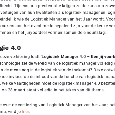
trecht. Tijdens hun prestentatie krijgen ze de kans om zowel
overtuigen van hun kwaliteiten als logistiek manager en logis
teindelijk wie de Logistiek Manager van het Jaar wordt. Voor
ezoekers aan het event mede bepalend zijn voor de keuze va
mmen en het juryoordeel vormen samen de einduitslag.
gie 4.0
eze verkiezing luidt ‘
Logistiek Manager 4.0 – Ben jij voorb
Technologie zet de wereld van de logistiek manager volledig 
van de mens nog in de logistiek van de toekomst? Deze ontw
ende invloed op de inhoud van de functie van logistiek man
g, welke vaardigheden moet de logistiek manager 4.0 bezitte
p 28 maart staat volledig in het teken van dit thema
.
e over de verkiezing van Logistiek Manager van het Jaar, het
ma, vind je
hier
.