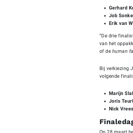
Gerh
ard K
Job Sonke
Erik van 
“De drie final
van het oppakk
of de
human fa
Bij verkiezing
volgende final
Marijn Sl
Joris Teur
Nick Vrees
Finaleda
Op 28 maart be