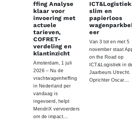
ffing Analyse
ICT&Logistiek
klaar voor
slim en
invoering met
papierloos
actuele
wagenparkbe
tarieven,
eer
COFRET-
Van 3 tot en met 5
verdeling en
november staat Ap
klantinzicht
on the Road op
Amsterdam, 1 juli
ICT&Logistiek in d
2026 – Nu de
Jaarbeurs Utrecht.
vrachtwagenheffing
Oprichter Oscar…
in Nederland per
vandaag is
ingevoerd, helpt
MendriX vervoerders
om de impact…