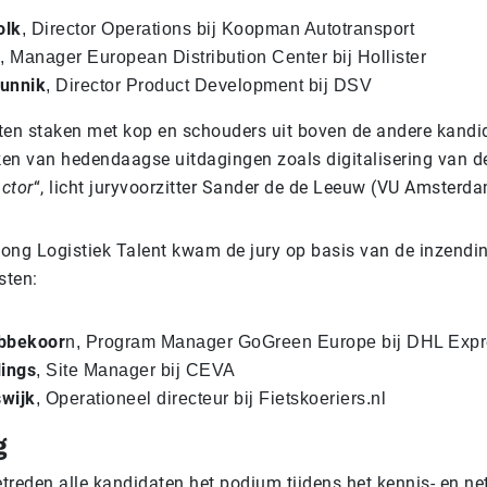
olk
, Director Operations bij Koopman Autotransport
, Manager European Distribution Center bij Hollister
Wunnik
, Director Product Development bij DSV
isten staken met kop en schouders uit boven de andere kandi
en van hedendaagse uitdagingen zoals digitalisering van d
ctor
“, licht juryvoorzitter Sander de de Leeuw (VU Amsterd
 Jong Logistiek Talent kwam de jury op basis van de inzendi
isten:
abbekoor
n, Program Manager GoGreen Europe bij DHL Exp
lings
, Site Manager bij CEVA
wijk
, Operationeel directeur bij Fietskoeriers.nl
g
treden alle kandidaten het podium tijdens het kennis- en ne