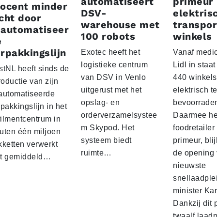
automatiseert
primeur
rocent minder
DSV-
elektris
cht door
warehouse met
transpor
eautomatiseer
100 robots
winkels
e
rpakkingslijn
Exotec heeft het
Vanaf medio
logistieke centrum
Lidl in staa
stNL heeft sinds de
van DSV in Venlo
440 winkels
roductie van zijn
uitgerust met het
elektrisch t
automatiseerde
opslag- en
bevoorrade
pakkingslijn in het
orderverzamelsystee
Daarmee he
filmentcentrum in
m Skypod. Het
foodretailer
uten één miljoen
systeem biedt
primeur, blij
kketten verwerkt
ruimte…
de opening 
t gemiddeld…
nieuwste
snellaadple
minister Ka
Dankzij dit 
twaalf laadp