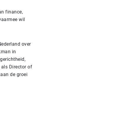
an finance,
 Daarmee wil
Nederland over
akman in
gerichtheid,
als Director of
 aan de groei