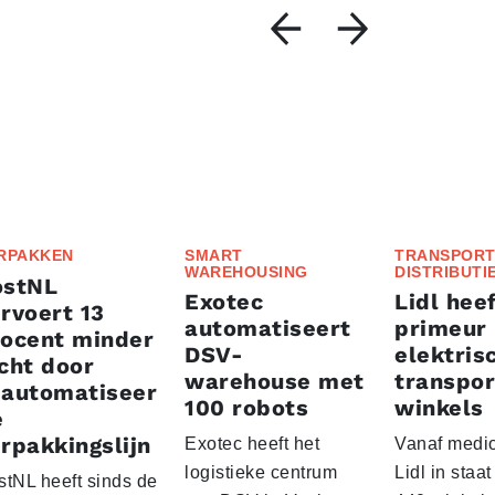
RPAKKEN
SMART
TRANSPORT
WAREHOUSING
DISTRIBUTI
ostNL
Exotec
Lidl heef
rvoert 13
automatiseert
primeur
rocent minder
DSV-
elektris
cht door
warehouse met
transpor
eautomatiseer
100 robots
winkels
e
rpakkingslijn
Exotec heeft het
Vanaf medio
logistieke centrum
Lidl in staa
stNL heeft sinds de