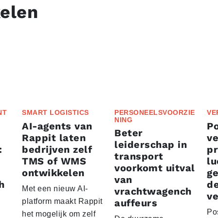
kelen
NT
SMART LOGISTICS
PERSONEELSVOORZIE
VE
NING
AI-agents van
P
Beter
Rappit laten
ve
leiderschap in
:
bedrijven zelf
p
transport
TMS of WMS
lu
voorkomt uitval
ontwikkelen
g
van
h
d
Met een nieuw AI-
vrachtwagench
ve
platform maakt Rappit
auffeurs
Po
het mogelijk om zelf