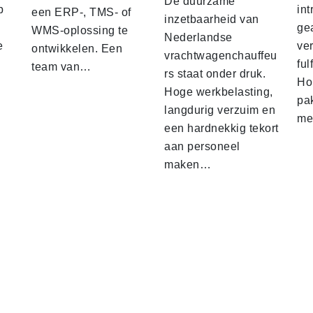
De duurzame
p
int
een ERP-, TMS- of
inzetbaarheid van
ge
WMS-oplossing te
Nederlandse
e
ver
ontwikkelen. Een
vrachtwagenchauffeu
ful
team van…
rs staat onder druk.
Ho
Hoge werkbelasting,
pa
langdurig verzuim en
me
een hardnekkig tekort
aan personeel
maken…