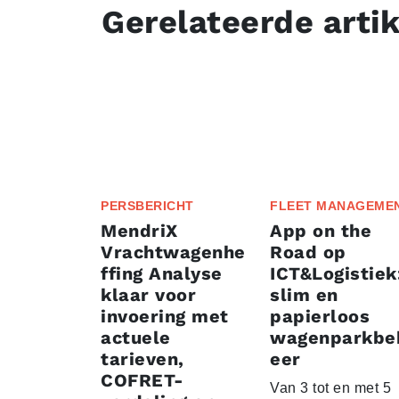
Gerelateerde arti
PERSBERICHT
FLEET MANAGEME
MendriX
App on the
Vrachtwagenhe
Road op
ffing Analyse
ICT&Logistiek
klaar voor
slim en
invoering met
papierloos
actuele
wagenparkbe
tarieven,
eer
COFRET-
Van 3 tot en met 5