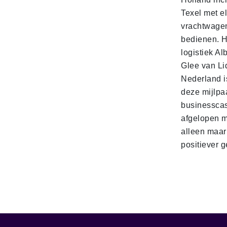
Texel met e
vrachtwage
bedienen. 
logistiek Al
Glee van Li
Nederland is
deze mijlpa
businesscas
afgelopen 
alleen maar
positiever 