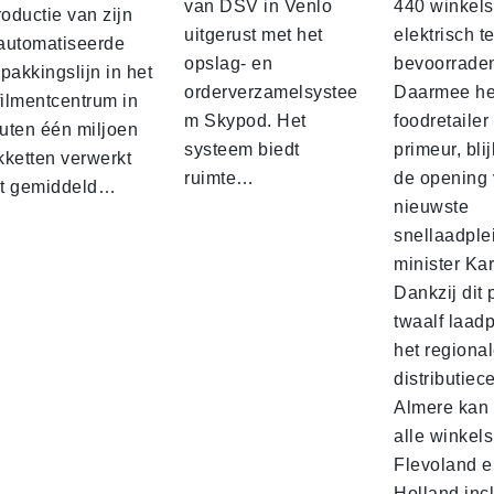
van DSV in Venlo
440 winkels
roductie van zijn
uitgerust met het
elektrisch t
automatiseerde
opslag- en
bevoorrade
pakkingslijn in het
orderverzamelsystee
Daarmee he
filmentcentrum in
m Skypod. Het
foodretailer
uten één miljoen
systeem biedt
primeur, blij
kketten verwerkt
ruimte…
de opening 
t gemiddeld…
nieuwste
snellaadple
minister Ka
Dankzij dit 
twaalf laadp
het regiona
distributiec
Almere kan 
alle winkels
Flevoland e
Holland incl