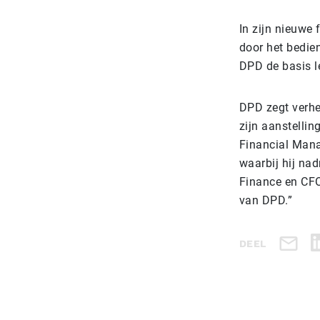
In zijn nieuwe 
door het bedie
DPD de basis l
DPD zegt verhe
zijn aanstelli
Financial Mana
waarbij hij nad
Finance en CFO 
van DPD.”
DEEL