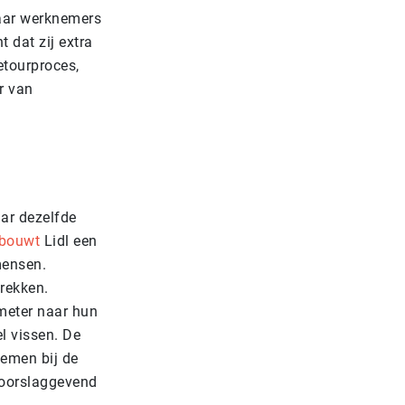
Waar werknemers
 dat zij extra
etourproces,
r van
aar dezelfde
bouwt
Lidl een
mensen.
rekken.
meter naar hun
el vissen. De
nemen bij de
doorslaggevend