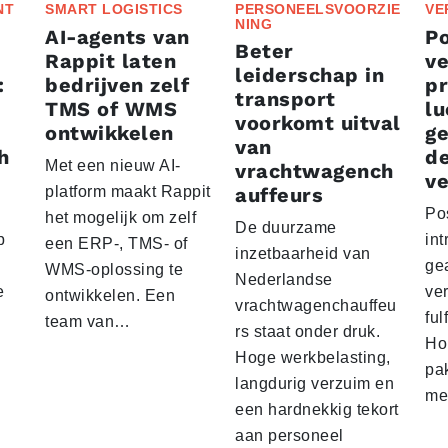
NT
SMART LOGISTICS
PERSONEELSVOORZIE
VE
NING
AI-agents van
P
Beter
Rappit laten
ve
leiderschap in
:
bedrijven zelf
p
transport
TMS of WMS
lu
voorkomt uitval
ontwikkelen
g
van
h
d
Met een nieuw AI-
vrachtwagench
ve
platform maakt Rappit
auffeurs
Po
het mogelijk om zelf
De duurzame
p
int
een ERP-, TMS- of
inzetbaarheid van
ge
WMS-oplossing te
Nederlandse
e
ver
ontwikkelen. Een
vrachtwagenchauffeu
ful
team van…
rs staat onder druk.
Ho
Hoge werkbelasting,
pa
langdurig verzuim en
me
een hardnekkig tekort
aan personeel