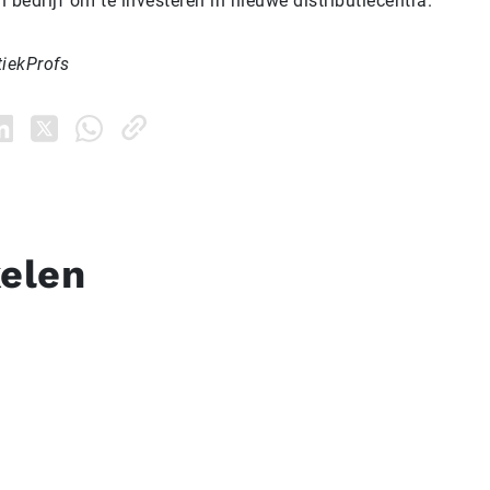
 bedrijf om te investeren in nieuwe distributiecentra.”
tiekProfs
kelen