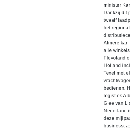
minister Ka
Dankzij dit 
twaalf laadp
het regiona
distributiec
Almere kan 
alle winkels
Flevoland e
Holland incl
Texel met e
vrachtwage
bedienen. 
logistiek Al
Glee van Li
Nederland is
deze mijlpa
businesscas