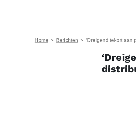
Home
>
Berichten
>
‘Dreigend tekort aan p
‘Dreig
distrib