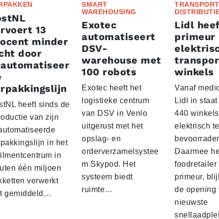
RPAKKEN
SMART
TRANSPORT
WAREHOUSING
DISTRIBUTI
ostNL
Exotec
Lidl heef
rvoert 13
automatiseert
primeur
rocent minder
DSV-
elektris
cht door
warehouse met
transpor
eautomatiseer
100 robots
winkels
e
rpakkingslijn
Exotec heeft het
Vanaf medio
logistieke centrum
Lidl in staa
stNL heeft sinds de
van DSV in Venlo
440 winkels
roductie van zijn
uitgerust met het
elektrisch t
automatiseerde
opslag- en
bevoorrade
pakkingslijn in het
orderverzamelsystee
Daarmee he
filmentcentrum in
m Skypod. Het
foodretailer
uten één miljoen
systeem biedt
primeur, blij
kketten verwerkt
ruimte…
de opening 
t gemiddeld…
nieuwste
snellaadple