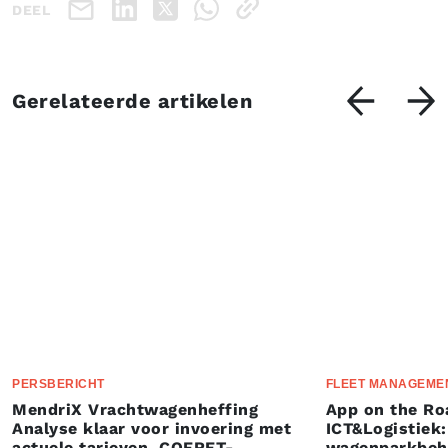
DEEL
Gerelateerde artikelen
PERSBERICHT
FLEET MANAGEME
MendriX Vrachtwagenheffing
App on the Ro
Analyse klaar voor invoering met
ICT&Logistiek:
actuele tarieven, COFRET-
wagenparkbeh