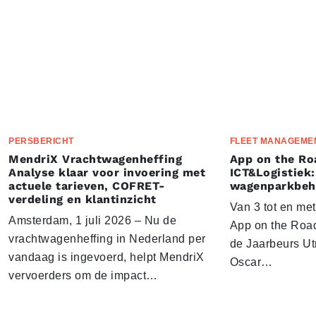
PERSBERICHT
FLEET MANAGEME
MendriX Vrachtwagenheffing
App on the Ro
Analyse klaar voor invoering met
ICT&Logistiek:
actuele tarieven, COFRET-
wagenparkbeh
verdeling en klantinzicht
Van 3 tot en me
Amsterdam, 1 juli 2026 – Nu de
App on the Road
vrachtwagenheffing in Nederland per
de Jaarbeurs Utr
vandaag is ingevoerd, helpt MendriX
Oscar…
vervoerders om de impact…