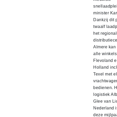
snellaadple
minister Ka
Dankzij dit 
twaalf laadp
het regiona
distributiec
Almere kan 
alle winkels
Flevoland e
Holland incl
Texel met e
vrachtwage
bedienen. 
logistiek Al
Glee van Li
Nederland is
deze mijlpa