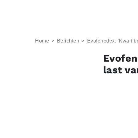
Home
>
Berichten
>
Evofenedex: ‘Kwart bed
Evofen
last va