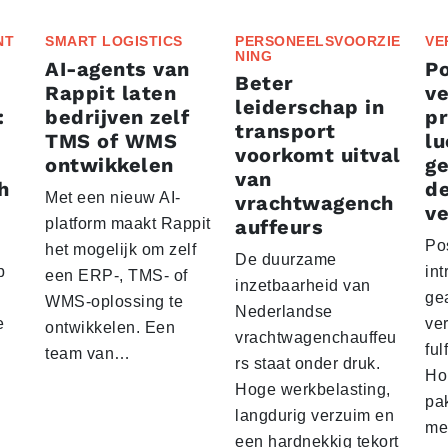
NT
SMART LOGISTICS
PERSONEELSVOORZIE
VE
NING
AI-agents van
P
Beter
Rappit laten
ve
leiderschap in
:
bedrijven zelf
p
transport
TMS of WMS
lu
voorkomt uitval
ontwikkelen
g
van
h
d
Met een nieuw AI-
vrachtwagench
ve
platform maakt Rappit
auffeurs
Po
het mogelijk om zelf
De duurzame
p
int
een ERP-, TMS- of
inzetbaarheid van
ge
WMS-oplossing te
Nederlandse
e
ver
ontwikkelen. Een
vrachtwagenchauffeu
ful
team van…
rs staat onder druk.
Ho
Hoge werkbelasting,
pa
langdurig verzuim en
me
een hardnekkig tekort