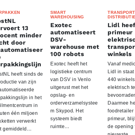
RPAKKEN
SMART
TRANSPORT
WAREHOUSING
DISTRIBUTI
ostNL
Exotec
Lidl heef
rvoert 13
automatiseert
primeur
rocent minder
DSV-
elektris
cht door
warehouse met
transpor
eautomatiseer
100 robots
winkels
e
rpakkingslijn
Exotec heeft het
Vanaf medio
logistieke centrum
Lidl in staa
stNL heeft sinds de
van DSV in Venlo
440 winkels
roductie van zijn
uitgerust met het
elektrisch t
automatiseerde
opslag- en
bevoorrade
pakkingslijn in het
orderverzamelsystee
Daarmee he
filmentcentrum in
m Skypod. Het
foodretailer
uten één miljoen
systeem biedt
primeur, blij
kketten verwerkt
ruimte…
de opening 
t gemiddeld…
nieuwste