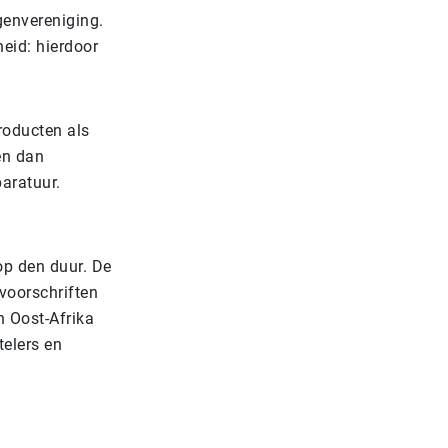
genvereniging.
eid: hierdoor
roducten als
en dan
aratuur.
op den duur. De
voorschriften
in Oost-Afrika
telers en