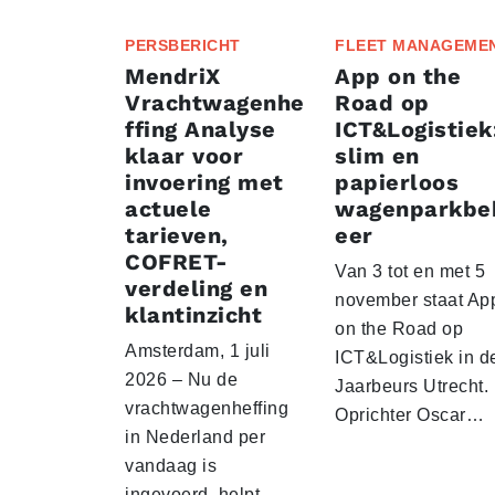
PERSBERICHT
FLEET MANAGEME
MendriX
App on the
Vrachtwagenhe
Road op
ffing Analyse
ICT&Logistiek
klaar voor
slim en
invoering met
papierloos
actuele
wagenparkbe
tarieven,
eer
COFRET-
Van 3 tot en met 5
verdeling en
november staat Ap
klantinzicht
on the Road op
Amsterdam, 1 juli
ICT&Logistiek in d
2026 – Nu de
Jaarbeurs Utrecht.
vrachtwagenheffing
Oprichter Oscar…
in Nederland per
vandaag is
ingevoerd, helpt