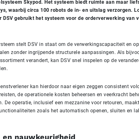
lsysteem Skypod. Het systeem biedt ruimte aan maar lief
ys, waarbij circa 100 robots de in- en uitslag verzorgen. L
r DSV gebruikt het systeem voor de orderverwerking van v
steem stelt DSV in staat om de verwerkingscapaciteit en o
halen zonder ingrijpende structurele aanpassingen. Als bijvo
assortiment verandert, kan DSV snel inspelen op de verande
en.
dienstverlener kan hierdoor naar eigen zeggen consistent vo
ereisten, de operationele kosten beheersen en veerkracht beh
 De operatie, inclusief een mezzanine voor retouren, maakt
unctionaliteiten zoals het automatisch openen, sluiten en l
d en nauwkeurigheid