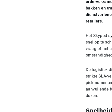
orderverzame
bakken en tra
dienstverlene
retailers.
Het Skypod-sy
snel op te sc
vraag of het 
omstandighed
De logistiek 
strikte SLA-v
piekmomenten.
aanvullende f
dozen.
Snelhei