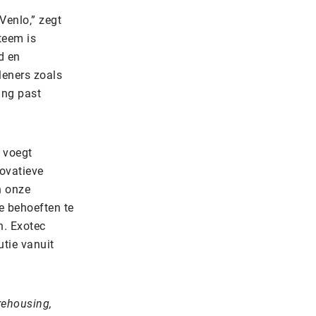
Venlo,” zegt
teem is
d en
leners zoals
ing past
, voegt
ovatieve
n onze
e behoeften te
n. Exotec
utie vanuit
rehousing,