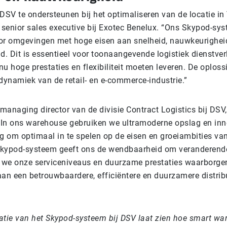
 DSV te ondersteunen bij het optimaliseren van de locatie in 
 senior sales executive bij Exotec Benelux. “Ons Skypod-sys
r omgevingen met hoge eisen aan snelheid, nauwkeurighei
d. Dit is essentieel voor toonaangevende logistiek dienstver
nu hoge prestaties en flexibiliteit moeten leveren. De oploss
 dynamiek van de retail- en e-commerce-industrie.”
managing director van de divisie Contract Logistics bij DSV
“In ons warehouse gebruiken we ultramoderne opslag en inn
g om optimaal in te spelen op de eisen en groeiambities va
Skypod-systeem geeft ons de wendbaarheid om veranderend
jl we onze serviceniveaus en duurzame prestaties waarborge
aan een betrouwbaardere, efficiëntere en duurzamere distrib
tie van het Skypod-systeem bij DSV laat zien hoe smart wa