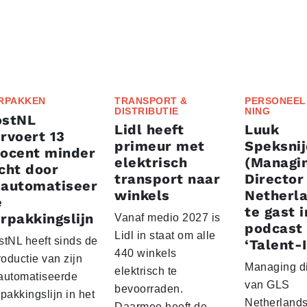
RPAKKEN
TRANSPORT &
PERSONEEL
DISTRIBUTIE
NING
ostNL
Lidl heeft
Luuk
rvoert 13
primeur met
Speksnij
rocent minder
elektrisch
(Managi
cht door
transport naar
Director
eautomatiseer
winkels
Netherl
e
te gast i
rpakkingslijn
Vanaf medio 2027 is
podcast
Lidl in staat om alle
stNL heeft sinds de
‘Talent-I
440 winkels
roductie van zijn
Managing di
elektrisch te
automatiseerde
van GLS
bevoorraden.
pakkingslijn in het
Netherlands
Daarmee heeft de