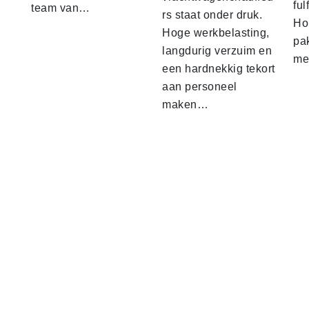
ful
team van…
rs staat onder druk.
Ho
Hoge werkbelasting,
pa
langdurig verzuim en
me
een hardnekkig tekort
aan personeel
maken…