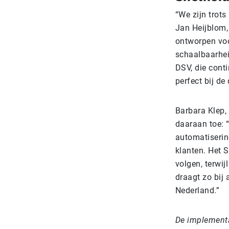
“We zijn trots
Jan Heijblom,
ontworpen voo
schaalbaarhei
DSV, die conti
perfect bij de
Barbara Klep, 
daaraan toe: 
automatiserin
klanten. Het 
volgen, terwi
draagt zo bij 
Nederland.”
De implementa