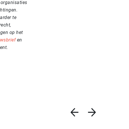
 organisaties
chtingen.
arder te
recht,
ngen op het
wsbrief
en
ent.