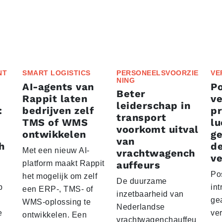
NT
SMART LOGISTICS
PERSONEELSVOORZIE
VE
NING
AI-agents van
P
Beter
Rappit laten
ve
leiderschap in
:
bedrijven zelf
p
transport
TMS of WMS
lu
voorkomt uitval
ontwikkelen
g
van
h
d
Met een nieuw AI-
vrachtwagench
ve
platform maakt Rappit
auffeurs
Po
het mogelijk om zelf
De duurzame
p
int
een ERP-, TMS- of
inzetbaarheid van
ge
WMS-oplossing te
Nederlandse
e
ver
ontwikkelen. Een
vrachtwagenchauffeu