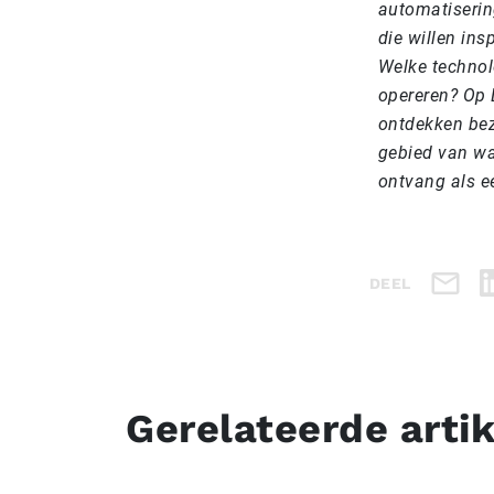
automatisering
die willen in
Welke technol
opereren? Op 
ontdekken bez
gebied van wa
ontvang als ee
DEEL
Gerelateerde arti