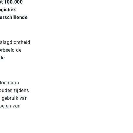
st 100.000
ogistiek
erschillende
pslagdichtheid
orbeeld de
rde
ldoen aan
ouden tijdens
 gebruik van
abelen van