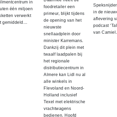
filmentcentrum in
Speksnijder 
foodretailer een
uten één miljoen
in de nieuw
primeur, blijkt tijdens
kketten verwerkt
aflevering 
de opening van het
t gemiddeld…
podcast ‘Tal
nieuwste
van Camie
snellaadplein door
minister Karremans.
Dankzij dit plein met
twaalf laadpalen bij
het regionale
distributiecentrum in
Almere kan Lidl nu al
alle winkels in
Flevoland en Noord-
Holland inclusief
Texel met elektrische
vrachtwagens
bedienen. Hoofd