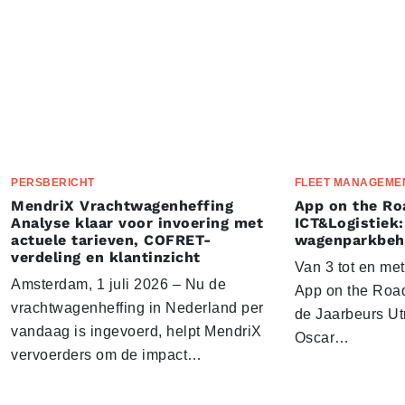
PERSBERICHT
FLEET MANAGEME
MendriX Vrachtwagenheffing
App on the Ro
Analyse klaar voor invoering met
ICT&Logistiek:
actuele tarieven, COFRET-
wagenparkbeh
verdeling en klantinzicht
Van 3 tot en me
Amsterdam, 1 juli 2026 – Nu de
App on the Road
vrachtwagenheffing in Nederland per
de Jaarbeurs Utr
vandaag is ingevoerd, helpt MendriX
Oscar…
vervoerders om de impact…