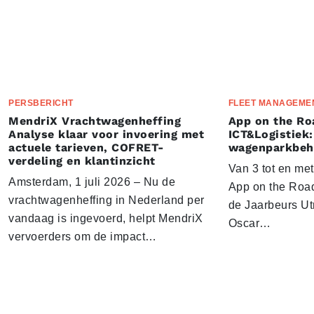
PERSBERICHT
FLEET MANAGEME
MendriX Vrachtwagenheffing
App on the Ro
Analyse klaar voor invoering met
ICT&Logistiek:
actuele tarieven, COFRET-
wagenparkbeh
verdeling en klantinzicht
Van 3 tot en me
Amsterdam, 1 juli 2026 – Nu de
App on the Road
vrachtwagenheffing in Nederland per
de Jaarbeurs Utr
vandaag is ingevoerd, helpt MendriX
Oscar…
vervoerders om de impact…