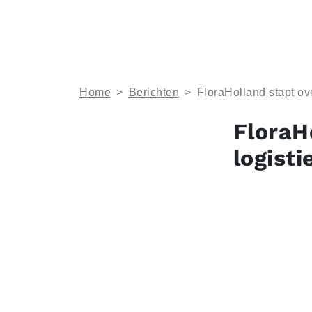
Home
>
Berichten
>
FloraHolland stapt ov
FloraH
logist