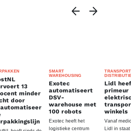
RPAKKEN
SMART
TRANSPORT
WAREHOUSING
DISTRIBUTI
ostNL
Exotec
Lidl heef
rvoert 13
automatiseert
primeur
rocent minder
DSV-
elektris
cht door
warehouse met
transpor
eautomatiseer
100 robots
winkels
e
rpakkingslijn
Exotec heeft het
Vanaf medio
logistieke centrum
Lidl in staa
stNL heeft sinds de