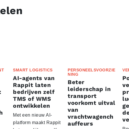
kelen
NT
SMART LOGISTICS
PERSONEELSVOORZIE
VE
NING
AI-agents van
P
Beter
Rappit laten
ve
leiderschap in
:
bedrijven zelf
p
transport
TMS of WMS
lu
voorkomt uitval
ontwikkelen
g
van
h
d
Met een nieuw AI-
vrachtwagench
ve
platform maakt Rappit
auffeurs
Po