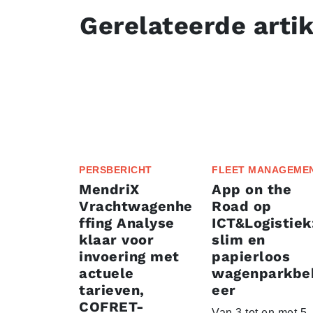
Gerelateerde arti
PERSBERICHT
FLEET MANAGEME
MendriX
App on the
Vrachtwagenhe
Road op
ffing Analyse
ICT&Logistiek
klaar voor
slim en
invoering met
papierloos
actuele
wagenparkbe
tarieven,
eer
COFRET-
Van 3 tot en met 5