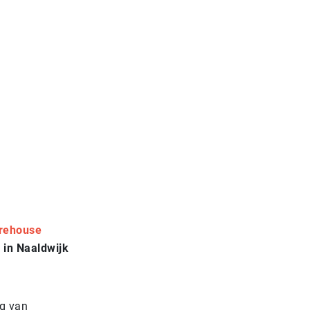
rehouse
 in Naaldwijk
g van