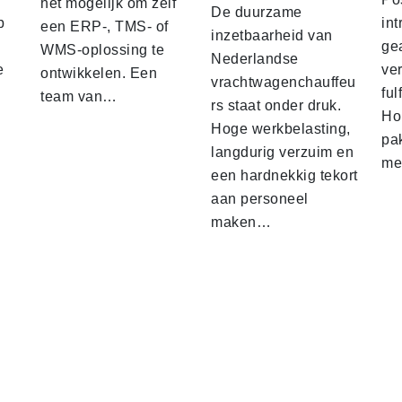
het mogelijk om zelf
De duurzame
p
int
een ERP-, TMS- of
inzetbaarheid van
ge
WMS-oplossing te
Nederlandse
e
ver
ontwikkelen. Een
vrachtwagenchauffeu
ful
team van…
rs staat onder druk.
Ho
Hoge werkbelasting,
pa
langdurig verzuim en
me
een hardnekkig tekort
aan personeel
maken…