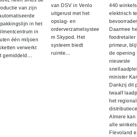
van DSV in Venlo
440 winkels
roductie van zijn
uitgerust met het
elektrisch t
automatiseerde
opslag- en
bevoorrade
pakkingslijn in het
orderverzamelsystee
Daarmee he
filmentcentrum in
m Skypod. Het
foodretailer
uten één miljoen
systeem biedt
primeur, blij
kketten verwerkt
ruimte…
de opening 
t gemiddeld…
nieuwste
snellaadple
minister Ka
Dankzij dit 
twaalf laadp
het regiona
distributiec
Almere kan 
alle winkels
Flevoland e