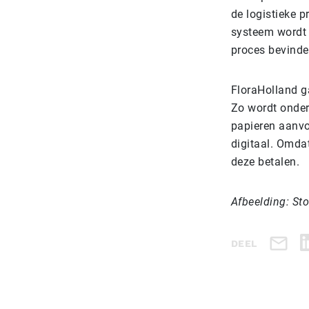
de logistieke 
systeem wordt v
proces bevinde
FloraHolland g
Zo wordt onder
papieren aanvoe
digitaal. Omdat
deze betalen.
Afbeelding: St
DEEL