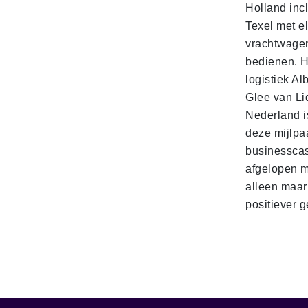
Holland incl
Texel met e
vrachtwage
bedienen. 
logistiek Al
Glee van Li
Nederland is
deze mijlpa
businesscas
afgelopen 
alleen maar
positiever 