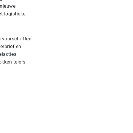
 nieuwe
t logistieke
voorschriften.
erbrief en
elacties
okken telers