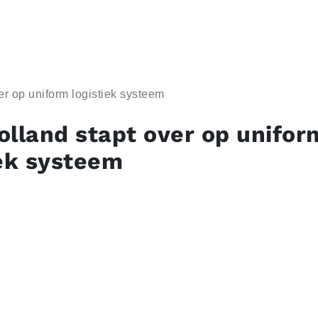
er op uniform logistiek systeem
olland stapt over op unifor
iek systeem