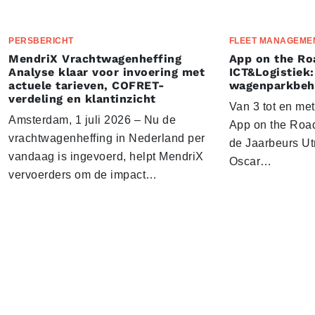
PERSBERICHT
FLEET MANAGEME
MendriX Vrachtwagenheffing
App on the Ro
Analyse klaar voor invoering met
ICT&Logistiek:
actuele tarieven, COFRET-
wagenparkbeh
verdeling en klantinzicht
Van 3 tot en me
Amsterdam, 1 juli 2026 – Nu de
App on the Road
vrachtwagenheffing in Nederland per
de Jaarbeurs Utr
vandaag is ingevoerd, helpt MendriX
Oscar…
vervoerders om de impact…