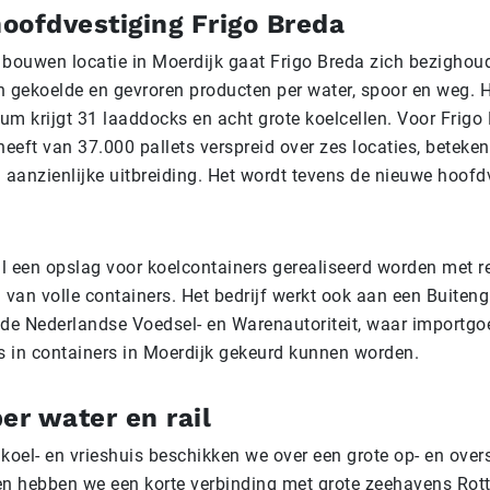
oofdvestiging Frigo Breda
 bouwen locatie in Moerdijk gaat Frigo Breda zich bezighou
n gekoelde en gevroren producten per water, spoor en weg. 
rum krijgt 31 laaddocks en acht grote koelcellen. Voor Frigo
heeft van 37.000 pallets verspreid over zes locaties, beteken
n aanzienlijke uitbreiding. Het wordt tevens de nieuwe hoofd
l een opslag voor koelcontainers gerealiseerd worden met r
 van volle containers. Het bedrijf werkt ook aan een Buiteng
 de Nederlandse Voedsel- en Warenautoriteit, waar importgo
es in containers in Moerdijk gekeurd kunnen worden.
er water en rail
koel- en vrieshuis beschikken we over een grote op- en over
en hebben we een korte verbinding met grote zeehavens Rot