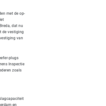
den met de op-
Het
 Breda, dat nu
t de vestiging
vestiging van
eefer-plugs
rens Inspectie
ederen zoals
slagcapaciteit
terdam en