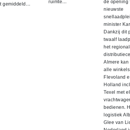
ruimte…
de opening 
t gemiddeld…
nieuwste
snellaadple
minister Ka
Dankzij dit 
twaalf laadp
het regiona
distributiec
Almere kan 
alle winkels
Flevoland e
Holland incl
Texel met e
vrachtwage
bedienen. 
logistiek Al
Glee van Li
Nederland is