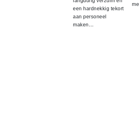
langdurig verzuim en
me
een hardnekkig tekort
aan personeel
maken…