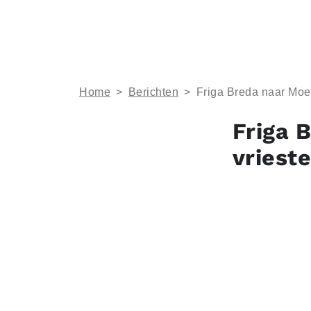
Home
>
Berichten
>
Friga Breda naar Moer
Friga 
vriest