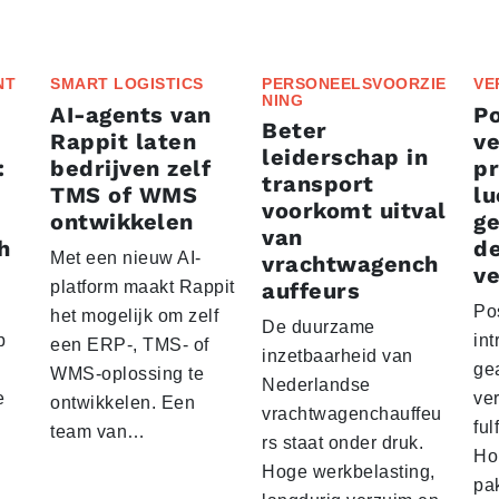
NT
SMART LOGISTICS
PERSONEELSVOORZIE
VE
NING
AI-agents van
P
Beter
Rappit laten
ve
leiderschap in
:
bedrijven zelf
p
transport
TMS of WMS
lu
voorkomt uitval
ontwikkelen
g
van
h
d
Met een nieuw AI-
vrachtwagench
ve
platform maakt Rappit
auffeurs
Po
het mogelijk om zelf
De duurzame
p
int
een ERP-, TMS- of
inzetbaarheid van
ge
WMS-oplossing te
Nederlandse
e
ver
ontwikkelen. Een
vrachtwagenchauffeu
ful
team van…
rs staat onder druk.
Ho
Hoge werkbelasting,
pa