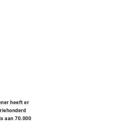
ener heeft er
driehonderd
ts aan 70.000