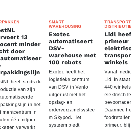
RPAKKEN
SMART
TRANSPORT
WAREHOUSING
DISTRIBUTI
ostNL
Exotec
Lidl heef
rvoert 13
automatiseert
primeur
rocent minder
DSV-
elektris
cht door
warehouse met
transpor
eautomatiseer
100 robots
winkels
e
rpakkingslijn
Exotec heeft het
Vanaf medio
logistieke centrum
Lidl in staa
stNL heeft sinds de
van DSV in Venlo
440 winkels
roductie van zijn
uitgerust met het
elektrisch t
automatiseerde
opslag- en
bevoorrade
pakkingslijn in het
orderverzamelsystee
Daarmee he
filmentcentrum in
m Skypod. Het
foodretailer
uten één miljoen
systeem biedt
primeur, blij
kketten verwerkt