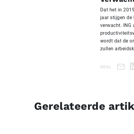
Dat het in 2019
jaar stijgen de
verwacht. ING 
productiviteits
wordt dat de o
zullen arbeids
DEEL
Gerelateerde arti