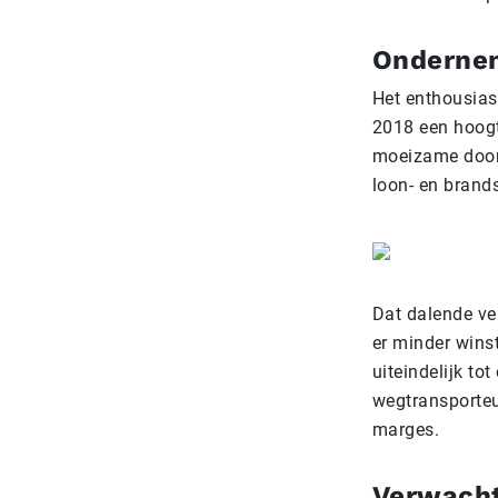
Ondernem
Het enthousias
2018 een hoogt
moeizame doorb
loon- en brand
Dat dalende ver
er minder winst
uiteindelijk to
wegtransporteu
marges.
Verwachte