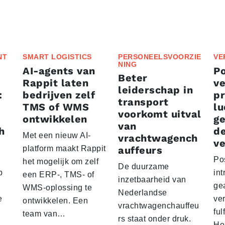
NT
SMART LOGISTICS
PERSONEELSVOORZIE
VE
NING
AI-agents van
P
Beter
Rappit laten
ve
leiderschap in
:
bedrijven zelf
p
transport
TMS of WMS
lu
voorkomt uitval
ontwikkelen
g
van
h
d
Met een nieuw AI-
vrachtwagench
ve
platform maakt Rappit
auffeurs
Po
het mogelijk om zelf
De duurzame
p
int
een ERP-, TMS- of
inzetbaarheid van
ge
WMS-oplossing te
Nederlandse
e
ver
ontwikkelen. Een
vrachtwagenchauffeu
ful
team van…
rs staat onder druk.
Ho