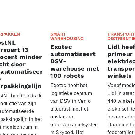
RPAKKEN
SMART
TRANSPORT
WAREHOUSING
DISTRIBUTI
ostNL
Exotec
Lidl heef
rvoert 13
automatiseert
primeur
rocent minder
DSV-
elektris
cht door
warehouse met
transpor
eautomatiseer
100 robots
winkels
e
rpakkingslijn
Exotec heeft het
Vanaf medio
logistieke centrum
Lidl in staa
stNL heeft sinds de
van DSV in Venlo
440 winkels
roductie van zijn
uitgerust met het
elektrisch t
automatiseerde
opslag- en
bevoorrade
pakkingslijn in het
orderverzamelsystee
Daarmee he
filmentcentrum in
m Skypod. Het
foodretailer
uten één miljoen