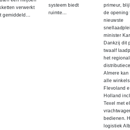
systeem biedt
primeur, blij
kketten verwerkt
ruimte…
de opening 
t gemiddeld…
nieuwste
snellaadple
minister Ka
Dankzij dit 
twaalf laadp
het regiona
distributiec
Almere kan 
alle winkels
Flevoland e
Holland incl
Texel met e
vrachtwage
bedienen. 
logistiek Al