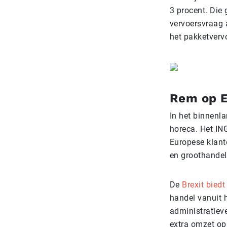
3 procent. Die 
vervoersvraag a
het pakketverv
Rem op E
In het binnenla
horeca. Het IN
Europese klante
en groothandel 
De
Brexit bied
handel vanuit 
administratieve
extra omzet op