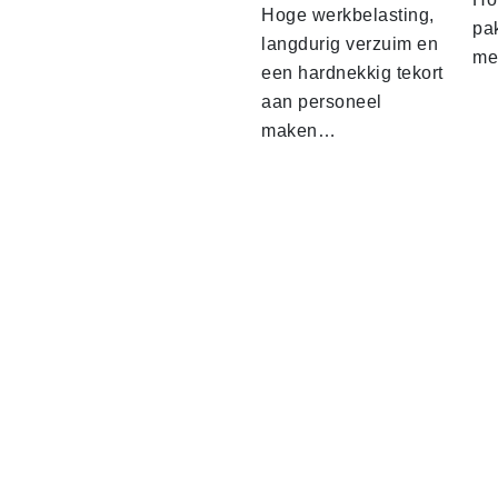
Hoge werkbelasting,
pa
langdurig verzuim en
me
een hardnekkig tekort
aan personeel
maken…