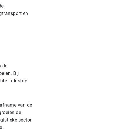
de
egtransport en
n de
eien. Bij
hte industrie
n afname van de
groeien de
ogistieke sector
ag.