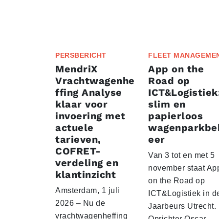
PERSBERICHT
FLEET MANAGEME
MendriX
App on the
Vrachtwagenhe
Road op
ffing Analyse
ICT&Logistiek
klaar voor
slim en
invoering met
papierloos
actuele
wagenparkbe
tarieven,
eer
COFRET-
Van 3 tot en met 5
verdeling en
november staat Ap
klantinzicht
on the Road op
Amsterdam, 1 juli
ICT&Logistiek in d
2026 – Nu de
Jaarbeurs Utrecht.
vrachtwagenheffing
Oprichter Oscar…