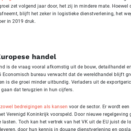
groei zet volgend jaar door, het zij in mindere mate. Hoewel 
fneemt, blijft het zeker in logistieke dienstverlening, het w
oer in 2019 druk.
uropese handel
nd is de vraag vooral afkomstig uit de bouw, detailhandel e
G Economisch bureau verwacht dat de wereldhandel blijft gro
n is die groei minder uitbundig. Verladers uit de exportgeric
gaan dat terugzien in hun cijfers.
t zowel bedreigingen als kansen
voor de sector. Er wordt ee
het Verenigd Koninkrijk voorspeld. Door nieuwe regelgeving 
 lasten. Toch kan het vertrek van het VK uit de EU juist de l
leveren, door hun kennis in douane dienstverlening en opsl