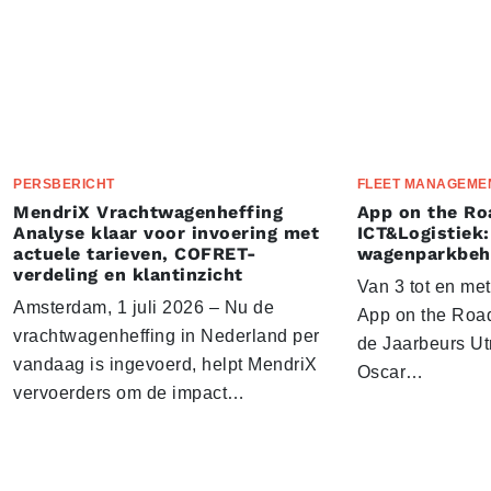
PERSBERICHT
FLEET MANAGEME
MendriX Vrachtwagenheffing
App on the Ro
Analyse klaar voor invoering met
ICT&Logistiek:
actuele tarieven, COFRET-
wagenparkbeh
verdeling en klantinzicht
Van 3 tot en me
Amsterdam, 1 juli 2026 – Nu de
App on the Road
vrachtwagenheffing in Nederland per
de Jaarbeurs Utr
vandaag is ingevoerd, helpt MendriX
Oscar…
vervoerders om de impact…