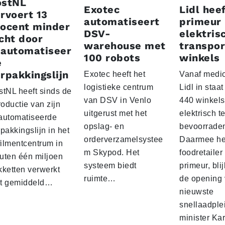
ostNL
Exotec
Lidl heef
rvoert 13
automatiseert
primeur
rocent minder
DSV-
elektris
cht door
warehouse met
transpor
eautomatiseer
100 robots
winkels
e
rpakkingslijn
Exotec heeft het
Vanaf medio
logistieke centrum
Lidl in staa
stNL heeft sinds de
van DSV in Venlo
440 winkels
roductie van zijn
uitgerust met het
elektrisch t
automatiseerde
opslag- en
bevoorrade
pakkingslijn in het
orderverzamelsystee
Daarmee he
filmentcentrum in
m Skypod. Het
foodretailer
uten één miljoen
systeem biedt
primeur, blij
kketten verwerkt
ruimte…
de opening 
t gemiddeld…
nieuwste
snellaadple
minister Ka