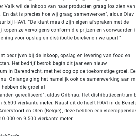
er Valk wil de inkoop van haar producten graag los zien van
g. En dat is precies hoe wij graag samenwerken”, aldus Olav
eur bij HAVI. “De klant maakt zijn eigen afspraken met de
ij kopen ze vervolgens conform die prijzen en voorwaarden i
ening voor opslag en distributie berekenen we apart.”
t bedrijven bij de inkoop, opslag en levering van food en
en. Het bedrijf betrok begin dit jaar een nieuw
trum in Barendrecht, met het oog op de toekomstige groei. E
kt nu. Onlangs ging het namelijk ook de samenwerking aan m
 hebben die groei al
anden gerealiseerd”, aldus Gribnau. Het distributiecentrum 
n 6.500 vierkante meter. Naast dit dc heeft HAVI in de Bene
 Amersfoort en Olen (België), deze hebben een vloeroppervla
 10.000 en 9.500 vierkante meter.