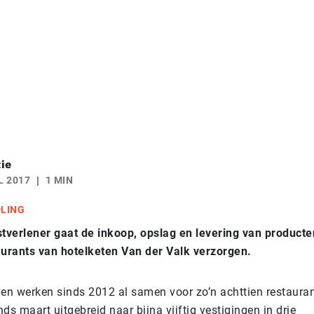
ie
L 2017
1 MIN
DLING
stverlener gaat de inkoop, opslag en levering van producte
aurants van hotelketen Van der Valk verzorgen.
ven werken sinds 2012 al samen voor zo’n achttien restauran
inds maart uitgebreid naar bijna vijftig vestigingen in drie