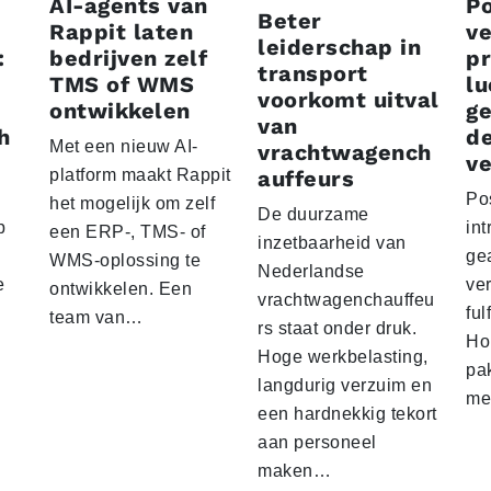
AI-agents van
P
Beter
Rappit laten
ve
leiderschap in
:
bedrijven zelf
p
transport
TMS of WMS
lu
voorkomt uitval
ontwikkelen
g
van
h
d
Met een nieuw AI-
vrachtwagench
ve
platform maakt Rappit
auffeurs
Po
het mogelijk om zelf
De duurzame
p
int
een ERP-, TMS- of
inzetbaarheid van
ge
WMS-oplossing te
Nederlandse
e
ver
ontwikkelen. Een
vrachtwagenchauffeu
ful
team van…
rs staat onder druk.
Ho
Hoge werkbelasting,
pa
langdurig verzuim en
me
een hardnekkig tekort
aan personeel
maken…