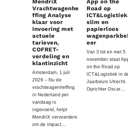
MendriX
App on the
Vrachtwagenhe
Road op
ffing Analyse
ICT&Logistiek
klaar voor
slim en
invoering met
papierloos
actuele
wagenparkbe
tarieven,
eer
COFRET-
Van 3 tot en met 5
verdeling en
november staat Ap
klantinzicht
on the Road op
Amsterdam, 1 juli
ICT&Logistiek in d
2026 – Nu de
Jaarbeurs Utrecht.
vrachtwagenheffing
Oprichter Oscar…
in Nederland per
vandaag is
ingevoerd, helpt
MendriX vervoerders
om de impact…