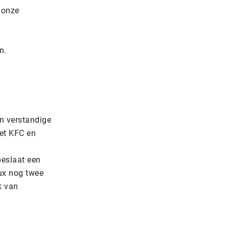
 onze
n.
en verstandige
et KFC en
beslaat een
lux nog twee
k van