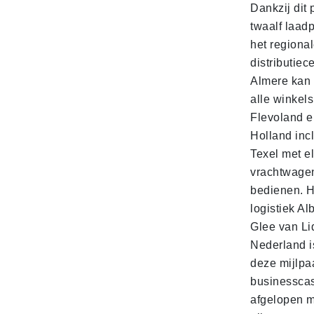
Dankzij dit 
twaalf laadp
het regiona
distributiec
Almere kan 
alle winkels
Flevoland e
Holland incl
Texel met e
vrachtwage
bedienen. 
logistiek Al
Glee van Li
Nederland is
deze mijlpa
businesscas
afgelopen 