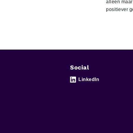
alleen maar
positiever 
Social
LinkedIn