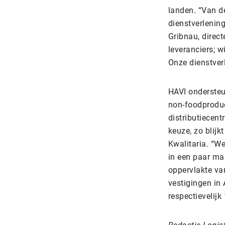
landen. “Van d
dienstverlenin
Gribnau, direct
leveranciers; w
Onze dienstverl
HAVI ondersteun
non-foodproduct
distributiecen
keuze, zo blij
Kwalitaria. “We
in een paar ma
oppervlakte va
vestigingen in
respectievelijk