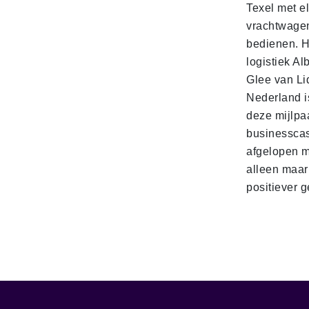
Texel met e
vrachtwage
bedienen. 
logistiek Al
Glee van Li
Nederland is
deze mijlpa
businesscas
afgelopen 
alleen maar
positiever 