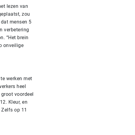
het lezen van
geplaatst, zou
t dat mensen 5
n verbetering
on. “Het brein
o onveilige
m te werken met
werkers heel
 groot voordeel
12. Kleur, en
 Zelfs op 11