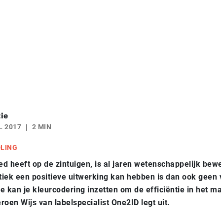
ie
L 2017
2 MIN
DLING
oed heeft op de zintuigen, is al jaren wetenschappelijk bew
stiek een positieve uitwerking kan hebben is dan ook geen 
oe kan je kleurcodering inzetten om de efficiëntie in het m
roen Wijs van labelspecialist One2ID legt uit.