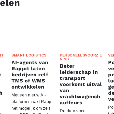
kelen
NT
SMART LOGISTICS
PERSONEELSVOORZIE
VE
NING
AI-agents van
P
Beter
Rappit laten
ve
leiderschap in
:
bedrijven zelf
p
transport
TMS of WMS
lu
voorkomt uitval
ontwikkelen
g
van
h
d
Met een nieuw AI-
vrachtwagench
ve
platform maakt Rappit
auffeurs
Po
het mogelijk om zelf
De duurzame
p
int