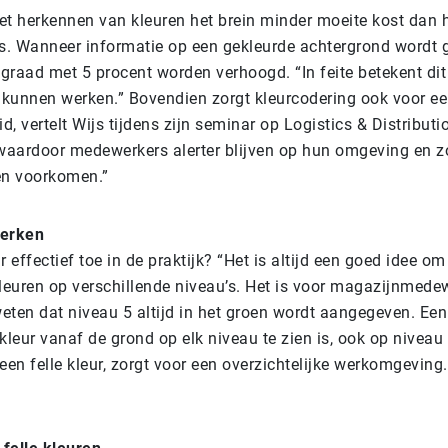
het herkennen van kleuren het brein minder moeite kost dan 
ers. Wanneer informatie op een gekleurde achtergrond wordt 
graad met 5 procent worden verhoogd. “In feite betekent di
r kunnen werken.” Bovendien zorgt kleurcodering ook voor ee
id, vertelt Wijs tijdens zijn seminar op Logistics & Distributi
 waardoor medewerkers alerter blijven op hun omgeving en z
en voorkomen.”
werken
r effectief toe in de praktijk? “Het is altijd een goed idee o
kleuren op verschillende niveau’s. Het is voor magazijnmede
eten dat niveau 5 altijd in het groen wordt aangegeven. Een
kleur vanaf de grond op elk niveau te zien is, ook op niveau 
en felle kleur, zorgt voor een overzichtelijke werkomgeving.