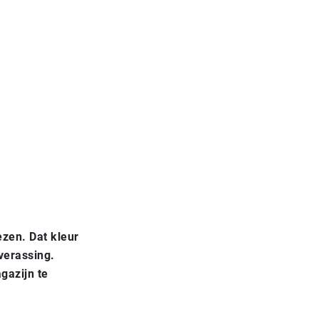
ezen. Dat kleur
verassing.
agazijn te