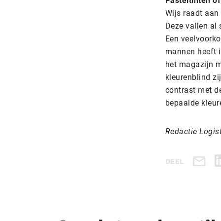
Pasteltinten of
Wijs raadt aan 
Deze vallen al 
Een veelvoorko
mannen heeft i
het magazijn m
kleurenblind zi
contrast met d
bepaalde kleur
Redactie Logis
DEEL