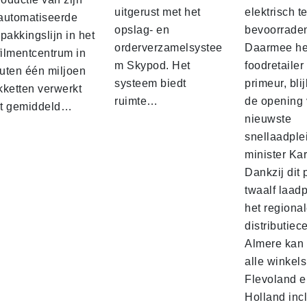
uitgerust met het
elektrisch t
automatiseerde
opslag- en
bevoorrade
pakkingslijn in het
orderverzamelsystee
Daarmee he
filmentcentrum in
m Skypod. Het
foodretailer
uten één miljoen
systeem biedt
primeur, blij
kketten verwerkt
ruimte…
de opening 
t gemiddeld…
nieuwste
snellaadple
minister Ka
Dankzij dit 
twaalf laadp
het regiona
distributiec
Almere kan 
alle winkels
Flevoland e
Holland incl