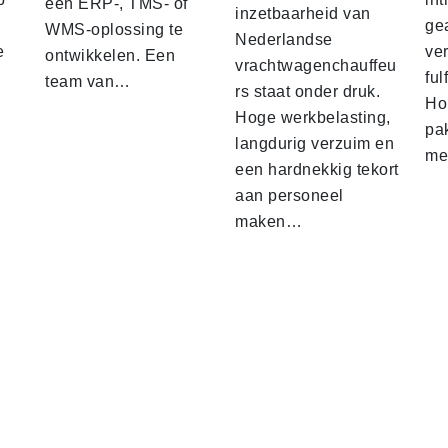
een ERP-, TMS- of
inzetbaarheid van
ge
WMS-oplossing te
Nederlandse
e
ver
ontwikkelen. Een
vrachtwagenchauffeu
ful
team van…
rs staat onder druk.
Ho
Hoge werkbelasting,
pa
langdurig verzuim en
me
een hardnekkig tekort
aan personeel
maken…