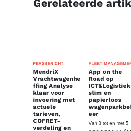
Gerelateerde arti
PERSBERICHT
FLEET MANAGEME
MendriX
App on the
Vrachtwagenhe
Road op
ffing Analyse
ICT&Logistiek
klaar voor
slim en
invoering met
papierloos
actuele
wagenparkbe
tarieven,
eer
COFRET-
Van 3 tot en met 5
verdeling en
november staat Ap