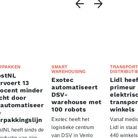
RPAKKEN
SMART
TRANSPORT
WAREHOUSING
DISTRIBUTI
ostNL
Exotec
Lidl heef
rvoert 13
automatiseert
primeur
rocent minder
DSV-
elektris
cht door
warehouse met
transpor
eautomatiseer
100 robots
winkels
e
rpakkingslijn
Exotec heeft het
Vanaf medio
logistieke centrum
Lidl in staa
stNL heeft sinds de
van DSV in Venlo
440 winkels
roductie van zijn