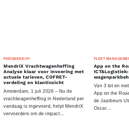
PERSBERICHT
FLEET MANAGEME
MendriX Vrachtwagenheffing
App on the Ro
Analyse klaar voor invoering met
ICT&Logistiek:
actuele tarieven, COFRET-
wagenparkbeh
verdeling en klantinzicht
Van 3 tot en me
Amsterdam, 1 juli 2026 – Nu de
App on the Road
vrachtwagenheffing in Nederland per
de Jaarbeurs Utr
vandaag is ingevoerd, helpt MendriX
Oscar…
vervoerders om de impact…