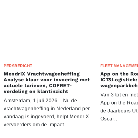
PERSBERICHT
FLEET MANAGEME
MendriX Vrachtwagenheffing
App on the Ro
Analyse klaar voor invoering met
ICT&Logistiek:
actuele tarieven, COFRET-
wagenparkbeh
verdeling en klantinzicht
Van 3 tot en me
Amsterdam, 1 juli 2026 – Nu de
App on the Road
vrachtwagenheffing in Nederland per
de Jaarbeurs Utr
vandaag is ingevoerd, helpt MendriX
Oscar…
vervoerders om de impact…