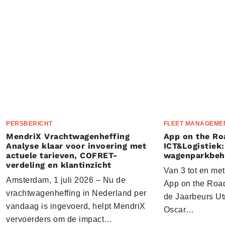
PERSBERICHT
FLEET MANAGEME
MendriX Vrachtwagenheffing
App on the Ro
Analyse klaar voor invoering met
ICT&Logistiek:
actuele tarieven, COFRET-
wagenparkbeh
verdeling en klantinzicht
Van 3 tot en me
Amsterdam, 1 juli 2026 – Nu de
App on the Road
vrachtwagenheffing in Nederland per
de Jaarbeurs Utr
vandaag is ingevoerd, helpt MendriX
Oscar…
vervoerders om de impact…