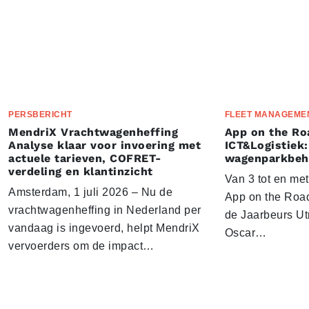
PERSBERICHT
FLEET MANAGEME
MendriX Vrachtwagenheffing
App on the Ro
Analyse klaar voor invoering met
ICT&Logistiek:
actuele tarieven, COFRET-
wagenparkbeh
verdeling en klantinzicht
Van 3 tot en me
Amsterdam, 1 juli 2026 – Nu de
App on the Road
vrachtwagenheffing in Nederland per
de Jaarbeurs Utr
vandaag is ingevoerd, helpt MendriX
Oscar…
vervoerders om de impact…