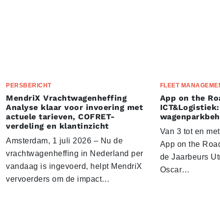
PERSBERICHT
FLEET MANAGEME
MendriX Vrachtwagenheffing
App on the Ro
Analyse klaar voor invoering met
ICT&Logistiek:
actuele tarieven, COFRET-
wagenparkbeh
verdeling en klantinzicht
Van 3 tot en me
Amsterdam, 1 juli 2026 – Nu de
App on the Road
vrachtwagenheffing in Nederland per
de Jaarbeurs Utr
vandaag is ingevoerd, helpt MendriX
Oscar…
vervoerders om de impact…