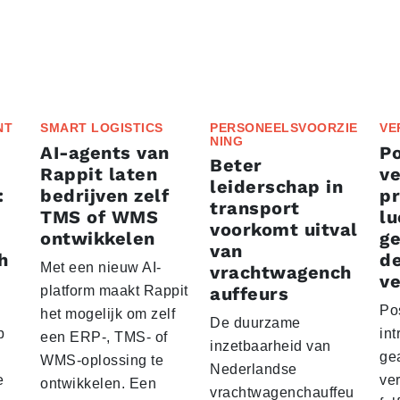
NT
SMART LOGISTICS
PERSONEELSVOORZIE
VE
NING
AI-agents van
P
Beter
Rappit laten
ve
leiderschap in
:
bedrijven zelf
p
transport
TMS of WMS
lu
voorkomt uitval
ontwikkelen
g
van
h
d
Met een nieuw AI-
vrachtwagench
ve
platform maakt Rappit
auffeurs
Po
het mogelijk om zelf
De duurzame
p
int
een ERP-, TMS- of
inzetbaarheid van
ge
WMS-oplossing te
Nederlandse
e
ver
ontwikkelen. Een
vrachtwagenchauffeu