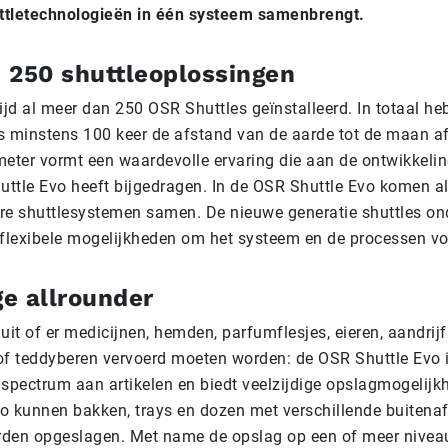
ttletechnologieën in één systeem samenbrengt.
 250 shuttleoplossingen
ijd al meer dan 250 OSR Shuttles geïnstalleerd. In totaal h
s minstens 100 keer de afstand van de aarde tot de maan af
meter vormt een waardevolle ervaring die aan de ontwikkeli
ttle Evo heeft bijgedragen. In de OSR Shuttle Evo komen al
re shuttlesystemen samen. De nieuwe generatie shuttles on
 flexibele mogelijkheden om het systeem en de processen vo
ge allrounder
uit of er medicijnen, hemden, parfumflesjes, eieren, aandrij
of teddyberen vervoerd moeten worden: de OSR Shuttle Evo i
 spectrum aan artikelen
en biedt
veelzijdige opslagmogelijk
vo kunnen
bakken, trays en dozen
met verschillende
buitena
den opgeslagen. Met name de
opslag op een of meer nivea