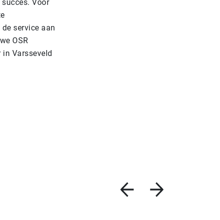
t succes. Voor
te
 de service aan
euwe OSR
r in Varsseveld