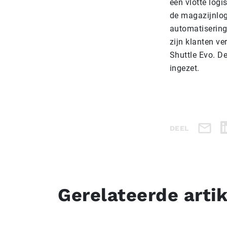
een vlotte logi
de magazijnlogi
automatisering
zijn klanten ve
Shuttle Evo. De
ingezet.
DEEL
Gerelateerde arti