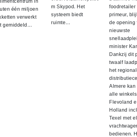
filmentcentrum in
m Skypod. Het
foodretailer
uten één miljoen
systeem biedt
primeur, blij
kketten verwerkt
ruimte…
de opening 
t gemiddeld…
nieuwste
snellaadple
minister Ka
Dankzij dit 
twaalf laadp
het regiona
distributiec
Almere kan 
alle winkels
Flevoland e
Holland incl
Texel met e
vrachtwage
bedienen. 