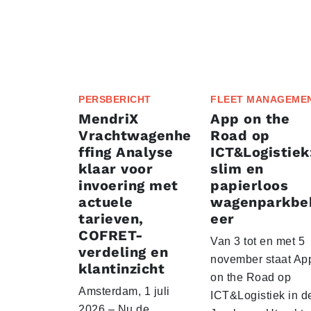
PERSBERICHT
FLEET MANAGEME
MendriX
App on the
Vrachtwagenhe
Road op
ffing Analyse
ICT&Logistiek
klaar voor
slim en
invoering met
papierloos
actuele
wagenparkbe
tarieven,
eer
COFRET-
Van 3 tot en met 5
verdeling en
november staat Ap
klantinzicht
on the Road op
Amsterdam, 1 juli
ICT&Logistiek in d
2026 – Nu de