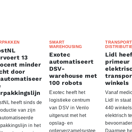
RPAKKEN
SMART
TRANSPORT
WAREHOUSING
DISTRIBUTI
ostNL
Exotec
Lidl heef
rvoert 13
automatiseert
primeur
rocent minder
DSV-
elektris
cht door
warehouse met
transpor
eautomatiseer
100 robots
winkels
e
rpakkingslijn
Exotec heeft het
Vanaf medio
logistieke centrum
Lidl in staa
stNL heeft sinds de
van DSV in Venlo
440 winkels
roductie van zijn
uitgerust met het
elektrisch t
automatiseerde
opslag- en
bevoorrade
pakkingslijn in het
orderverzamelsystee
Daarmee he