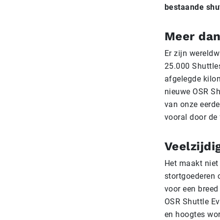
bestaande shu
Meer dan
Er zijn wereldw
25.000 Shuttle
afgelegde kilo
nieuwe OSR Shu
van onze eerde
vooral door de
Veelzijdi
Het maakt niet 
stortgoederen 
voor een
breed
OSR Shuttle E
en
hoogtes
wor