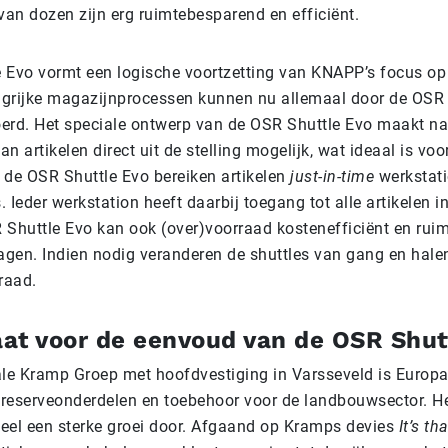
 van dozen
zijn erg ruimtebesparend en efficiënt.
 Evo vormt een logische voortzetting van KNAPP’s focus op ‘
angrijke magazijnprocessen kunnen nu allemaal door de OSR
erd. Het speciale ontwerp van de OSR Shuttle Evo maakt n
n artikelen direct uit de stelling mogelijk, wat ideaal is v
t de OSR Shuttle Evo bereiken artikelen
just-in-time
werkstati
 Ieder werkstation heeft daarbij toegang tot alle artikelen i
 Shuttle Evo kan ook (over)voorraad kostenefficiënt en ru
gen. Indien nodig veranderen de shuttles van gang en halen
raad.
at voor de eenvoud van de OSR Shut
ale Kramp Groep met hoofdvestiging in Varsseveld is Europa
r reserveonderdelen en toebehoor voor de landbouwsector. He
el een sterke groei door. Afgaand op Kramps devies
It’s th