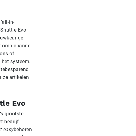
all-in-
 Shuttle Evo
auwkeurige
oor omnichannel
ons of
n het systeem.
imtebesparend
 ze artikelen
tle Evo
’s grootste
t bedrijf
at easy
behoren