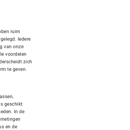
ebben ruim
gelegd. Iedere
ng van onze
le voordelen
derscheidt zich
rm te geven.
fassen,
s geschikt
heden
. In de
fmetingen
us
en de