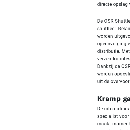
directe opslag
De OSR Shuttle
shuttles’. Bel
worden uitgevo
opeenvolging va
distributie. Me
verzendruimtes.
Dankzij de OSR
worden opgesla
uit de overvoor
Kramp ga
De internation
specialist voo
maakt momente