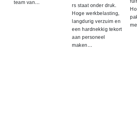
ful
team van…
rs staat onder druk.
Ho
Hoge werkbelasting,
pa
langdurig verzuim en
me
een hardnekkig tekort
aan personeel
maken…