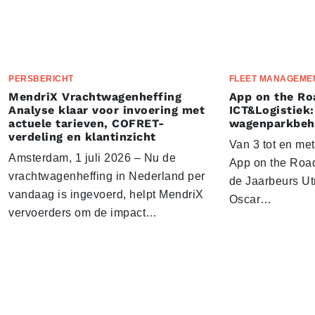
PERSBERICHT
FLEET MANAGEME
MendriX Vrachtwagenheffing
App on the Ro
Analyse klaar voor invoering met
ICT&Logistiek:
actuele tarieven, COFRET-
wagenparkbeh
verdeling en klantinzicht
Van 3 tot en me
Amsterdam, 1 juli 2026 – Nu de
App on the Road
vrachtwagenheffing in Nederland per
de Jaarbeurs Utr
vandaag is ingevoerd, helpt MendriX
Oscar…
vervoerders om de impact…