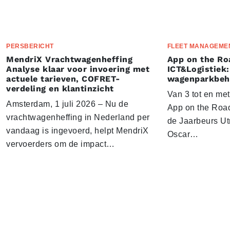
PERSBERICHT
FLEET MANAGEME
MendriX Vrachtwagenheffing
App on the Ro
Analyse klaar voor invoering met
ICT&Logistiek:
actuele tarieven, COFRET-
wagenparkbeh
verdeling en klantinzicht
Van 3 tot en me
Amsterdam, 1 juli 2026 – Nu de
App on the Road
vrachtwagenheffing in Nederland per
de Jaarbeurs Utr
vandaag is ingevoerd, helpt MendriX
Oscar…
vervoerders om de impact…