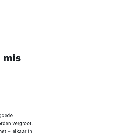
t mis
 goede
rden vergroot.
het – elkaar in