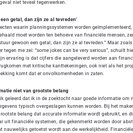
geval niet teveel tegenwerken.
een getal, dan zijn ze al tevreden’
ojecten waarin planningssystemen worden geïmplementeerd, 
gehaald moet worden ten behoeve van financiële mensen, zeg
tuur gewoon een getal, dan zijn ze al tevreden.” Maar zoals
r tegen me zei: “some jokes can be very serious”, schuilt hi
jn ervaring is dat cijfers die aangeleverd worden aan financ
erugkomen met kritische kanttekeningen, ook niet als het pro
tdekking komt dat er onvolkomenheden in zaten.
matie niet van grootste belang
k geleerd dat ik in de zoektocht naar goede informatie om 
gegevens typisch overgeslagen kunnen worden. Bij het make
grootste belang dat accurate informatie wordt gebruikt, en d
ar uit financiële systemen, die gekenmerkt worden door abst
 nauwelijks getoetst wordt aan de werkelijkheid. Financiële 