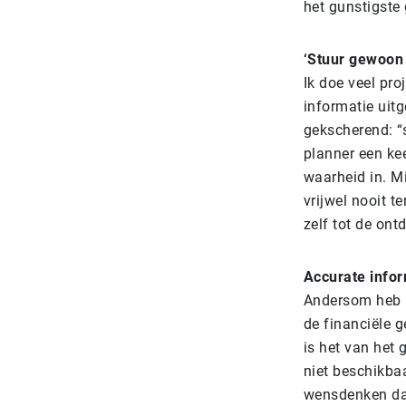
het gunstigste 
‘Stuur gewoon 
Ik doe veel pr
informatie uit
gekscherend: “s
planner een kee
waarheid in. Mi
vrijwel nooit t
zelf tot de on
Accurate infor
Andersom heb i
de financiële 
is het van het 
niet beschikba
wensdenken dat