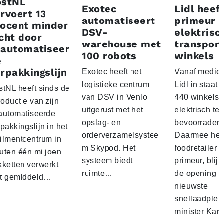
ostNL
Exotec
Lidl heef
rvoert 13
automatiseert
primeur
rocent minder
DSV-
elektris
cht door
warehouse met
transpor
eautomatiseer
100 robots
winkels
e
rpakkingslijn
Exotec heeft het
Vanaf medio
logistieke centrum
Lidl in staa
stNL heeft sinds de
van DSV in Venlo
440 winkels
roductie van zijn
uitgerust met het
elektrisch t
automatiseerde
opslag- en
bevoorrade
pakkingslijn in het
orderverzamelsystee
Daarmee he
filmentcentrum in
m Skypod. Het
foodretailer
uten één miljoen
systeem biedt
primeur, blij
kketten verwerkt
ruimte…
de opening 
t gemiddeld…
nieuwste
snellaadple
minister Ka