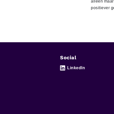
alleen maar
positiever 
Social
LinkedIn