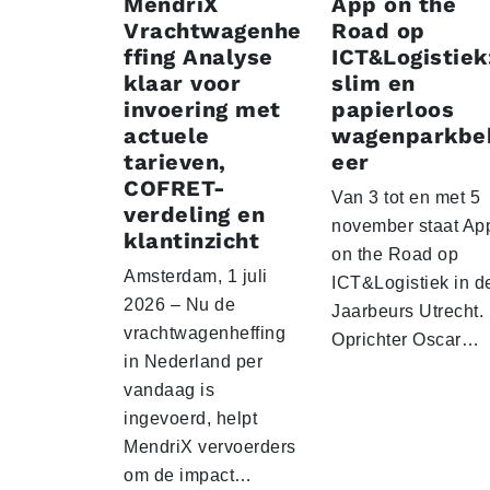
MendriX
App on the
Vrachtwagenhe
Road op
ffing Analyse
ICT&Logistiek
klaar voor
slim en
invoering met
papierloos
actuele
wagenparkbe
tarieven,
eer
COFRET-
Van 3 tot en met 5
verdeling en
november staat Ap
klantinzicht
on the Road op
Amsterdam, 1 juli
ICT&Logistiek in d
2026 – Nu de
Jaarbeurs Utrecht.
vrachtwagenheffing
Oprichter Oscar…
in Nederland per
vandaag is
ingevoerd, helpt
MendriX vervoerders
om de impact…