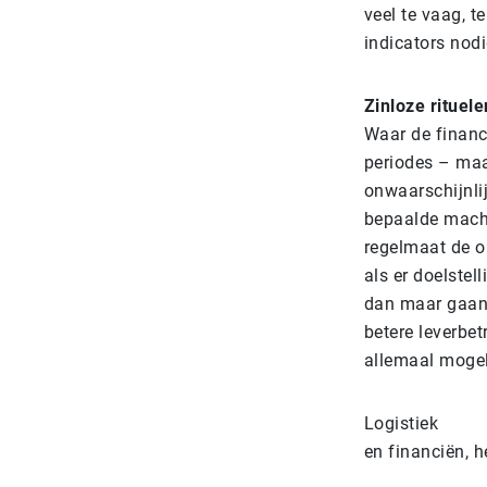
veel te vaag, t
indicators nodi
Zinloze rituele
Waar de financi
periodes – maa
onwaarschijnli
bepaalde machin
regelmaat de o
als er doelstel
dan maar gaan 
betere leverbet
allemaal mogeli
Logistiek
en financiën, 