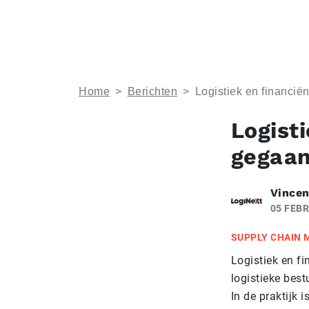
Home
>
Berichten
>
Logistiek en financië
Logisti
gegaa
Vincen
05 FEBR
SUPPLY CHAIN
Logistiek en f
logistieke bes
In de praktijk 