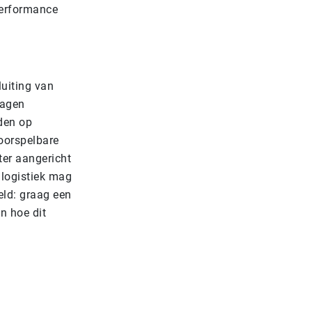
 performance
luiting van
dagen
den op
voorspelbare
ter aangericht
 logistiek mag
eld: graag een
n hoe dit