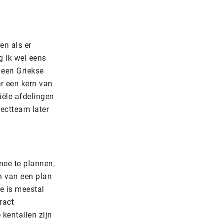
en als er
 ik wel eens
 een Griekse
er een kern van
iële afdelingen
jectteam later
mee te plannen,
n van een plan
ie is meestal
ract
kentallen zijn