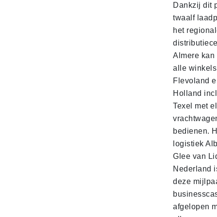
Dankzij dit 
twaalf laadp
het regiona
distributiec
Almere kan 
alle winkels
Flevoland e
Holland incl
Texel met e
vrachtwage
bedienen. 
logistiek Al
Glee van Li
Nederland is
deze mijlpa
businesscas
afgelopen 