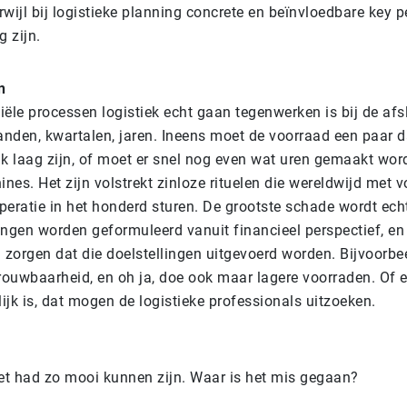
erwijl bij logistieke planning concrete en beïnvloedbare key
g zijn.
n
ële processen logistiek echt gaan tegenwerken is bij de afs
nden, kwartalen, jaren. Ineens moet de voorraad een paar 
jk laag zijn, of moet er snel nog even wat uren gemaakt wor
es. Het zijn volstrekt zinloze rituelen die wereldwijd met 
peratie in het honderd sturen. De grootste schade wordt ech
lingen worden geformuleerd vanuit financieel perspectief, en
zorgen dat die doelstellingen uitgevoerd worden. Bijvoorbe
rouwbaarheid, en oh ja, doe ook maar lagere voorraden. Of e
jk is, dat mogen de logistieke professionals uitzoeken.
het had zo mooi kunnen zijn. Waar is het mis gegaan?