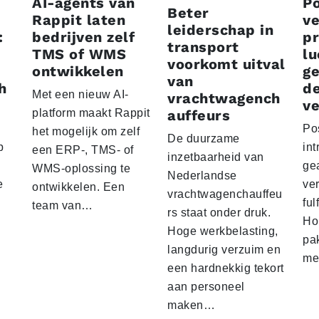
AI-agents van
P
Beter
Rappit laten
ve
leiderschap in
:
bedrijven zelf
p
transport
TMS of WMS
lu
voorkomt uitval
ontwikkelen
g
van
h
d
Met een nieuw AI-
vrachtwagench
ve
platform maakt Rappit
auffeurs
Po
het mogelijk om zelf
De duurzame
p
int
een ERP-, TMS- of
inzetbaarheid van
ge
WMS-oplossing te
Nederlandse
e
ver
ontwikkelen. Een
vrachtwagenchauffeu
ful
team van…
rs staat onder druk.
Ho
Hoge werkbelasting,
pa
langdurig verzuim en
me
een hardnekkig tekort
aan personeel
maken…