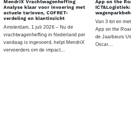
MendriX Vrachtwagenheffing
App on the Ro
Analyse klaar voor invoering met
ICT&Logistiek:
actuele tarieven, COFRET-
wagenparkbeh
verdeling en klantinzicht
Van 3 tot en me
Amsterdam, 1 juli 2026 – Nu de
App on the Road
vrachtwagenheffing in Nederland per
de Jaarbeurs Utr
vandaag is ingevoerd, helpt MendriX
Oscar…
vervoerders om de impact…