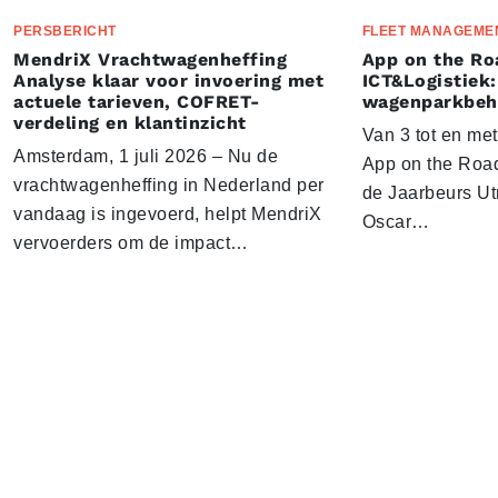
PERSBERICHT
FLEET MANAGEME
MendriX Vrachtwagenheffing
App on the Ro
Analyse klaar voor invoering met
ICT&Logistiek:
actuele tarieven, COFRET-
wagenparkbeh
verdeling en klantinzicht
Van 3 tot en me
Amsterdam, 1 juli 2026 – Nu de
App on the Road
vrachtwagenheffing in Nederland per
de Jaarbeurs Utr
vandaag is ingevoerd, helpt MendriX
Oscar…
vervoerders om de impact…