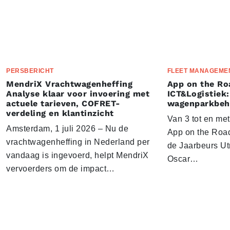
PERSBERICHT
FLEET MANAGEME
MendriX Vrachtwagenheffing
App on the Ro
Analyse klaar voor invoering met
ICT&Logistiek:
actuele tarieven, COFRET-
wagenparkbeh
verdeling en klantinzicht
Van 3 tot en me
Amsterdam, 1 juli 2026 – Nu de
App on the Road
vrachtwagenheffing in Nederland per
de Jaarbeurs Utr
vandaag is ingevoerd, helpt MendriX
Oscar…
vervoerders om de impact…