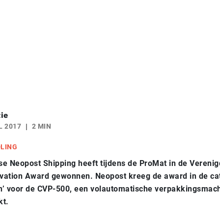
ie
L 2017
2 MIN
DLING
e Neopost Shipping heeft tijdens de ProMat in de Verenig
vation Award gewonnen. Neopost kreeg de award in de cat
n’ voor de CVP-500, een volautomatische verpakkingsmach
kt.