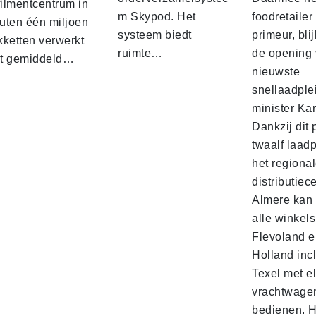
filmentcentrum in
m Skypod. Het
foodretailer
uten één miljoen
systeem biedt
primeur, blij
kketten verwerkt
ruimte…
de opening 
t gemiddeld…
nieuwste
snellaadple
minister Ka
Dankzij dit 
twaalf laadp
het regiona
distributiec
Almere kan 
alle winkels
Flevoland e
Holland incl
Texel met e
vrachtwage
bedienen. 