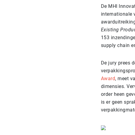
De MHI Innovat
internationale 
awarduitreiking
Existing Produ
153 inzendinge
supply chain e
De jury prees 
verpakkingspro
Award
, meet v
dimensies. Ve
order heen gev
is er geen spra
verpakkingmat