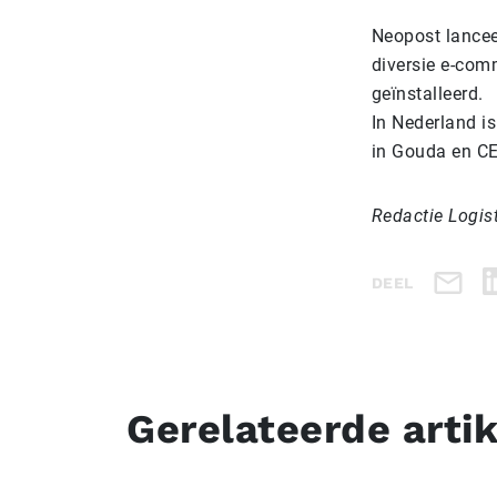
Neopost lancee
diversie e-comm
geïnstalleerd.
In Nederland i
in Gouda en CE
Redactie Logis
DEEL
Gerelateerde arti