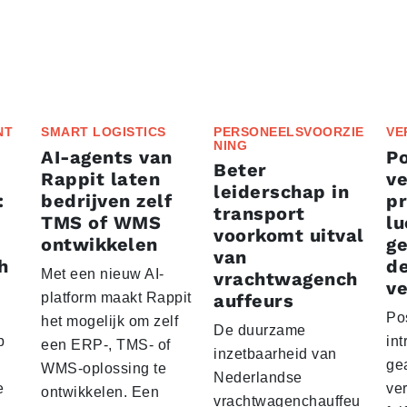
NT
SMART LOGISTICS
PERSONEELSVOORZIE
VE
NING
AI-agents van
P
Beter
Rappit laten
ve
leiderschap in
:
bedrijven zelf
p
transport
TMS of WMS
lu
voorkomt uitval
ontwikkelen
g
van
h
d
Met een nieuw AI-
vrachtwagench
ve
platform maakt Rappit
auffeurs
Po
het mogelijk om zelf
De duurzame
p
int
een ERP-, TMS- of
inzetbaarheid van
ge
WMS-oplossing te
Nederlandse
e
ver
ontwikkelen. Een
vrachtwagenchauffeu