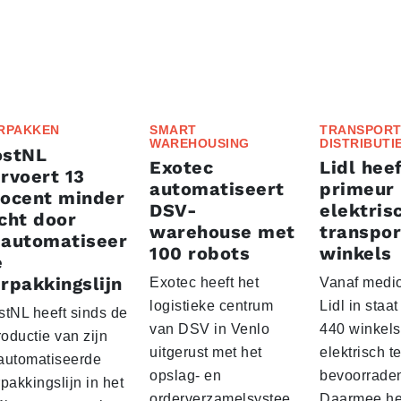
RPAKKEN
SMART
TRANSPORT
WAREHOUSING
DISTRIBUTI
ostNL
Exotec
Lidl heef
rvoert 13
automatiseert
primeur
rocent minder
DSV-
elektris
cht door
warehouse met
transpor
eautomatiseer
100 robots
winkels
e
rpakkingslijn
Exotec heeft het
Vanaf medio
logistieke centrum
Lidl in staa
stNL heeft sinds de
van DSV in Venlo
440 winkels
roductie van zijn
uitgerust met het
elektrisch t
automatiseerde
opslag- en
bevoorrade
pakkingslijn in het
orderverzamelsystee
Daarmee he