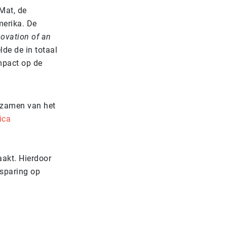
Mat, de
merika. De
novation of an
de de in totaal
mpact op de
urzamen van het
ica
akt. Hierdoor
esparing op