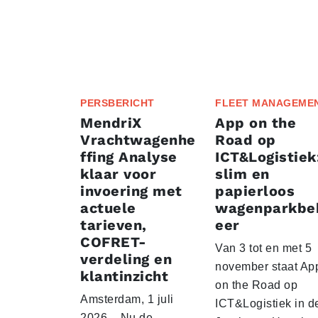
PERSBERICHT
FLEET MANAGEME
MendriX
App on the
Vrachtwagenhe
Road op
ffing Analyse
ICT&Logistiek
klaar voor
slim en
invoering met
papierloos
actuele
wagenparkbe
tarieven,
eer
COFRET-
Van 3 tot en met 5
verdeling en
november staat Ap
klantinzicht
on the Road op
Amsterdam, 1 juli
ICT&Logistiek in d
2026 – Nu de