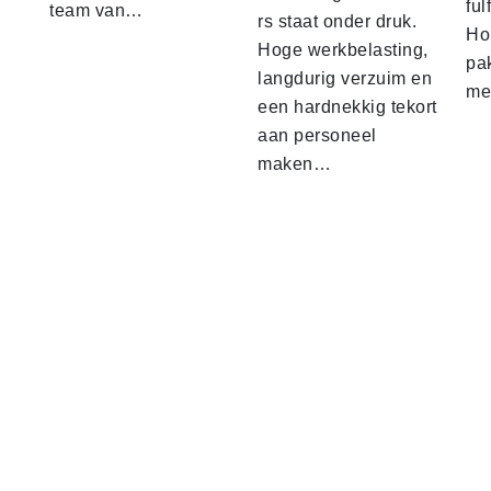
ful
team van…
rs staat onder druk.
Ho
Hoge werkbelasting,
pa
langdurig verzuim en
me
een hardnekkig tekort
aan personeel
maken…