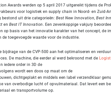
ion Awards werden op 5 april 2017 uitgereikt tijdens de Pro
vakbeurs voor logistiek en supply chain in Noord- en Zuid-A
 bestond uit drie categorieën:
Best New Innovation
,
Best In
ct
en
Best IT Innovation
. Een zevenkoppige vakjury beoordeel
n op basis van het innovatie karakter van het concept, de i
n de toegevoegde waarde voor de industrie.
de bijdrage van de CVP-500 aan het optimaliseren en verdu
ces. De machine, die eerder al werd bekroond met de
Logist
an iedere order in 3D de
rvolgens wordt een doos op maat om de
ouwen, dichtgeplakt en middels een label verzendklaar gema
ke van overbodige lucht of opvulmateriaal. Dat levert een b
eriaal en transportvolume op.